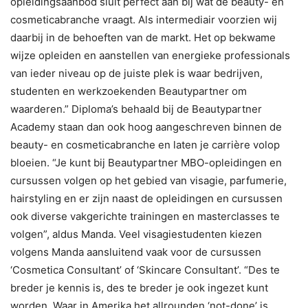
opleidingsaanbod sluit perfect aan bij wat de beauty- en
cosmeticabranche vraagt. Als intermediair voorzien wij
daarbij in de behoeften van de markt. Het op bekwame
wijze opleiden en aanstellen van energieke professionals
van ieder niveau op de juiste plek is waar bedrijven,
studenten en werkzoekenden Beautypartner om
waarderen.” Diploma’s behaald bij de Beautypartner
Academy staan dan ook hoog aangeschreven binnen de
beauty- en cosmeticabranche en laten je carrière volop
bloeien. “Je kunt bij Beautypartner MBO-opleidingen en
cursussen volgen op het gebied van visagie, parfumerie,
hairstyling en er zijn naast de opleidingen en cursussen
ook diverse vakgerichte trainingen en masterclasses te
volgen”, aldus Manda. Veel visagiestudenten kiezen
volgens Manda aansluitend vaak voor de cursussen
‘Cosmetica Consultant’ of ‘Skincare Consultant’. “Des te
breder je kennis is, des te breder je ook ingezet kunt
worden. Waar in Amerika het allrounden ‘not-done’ is,