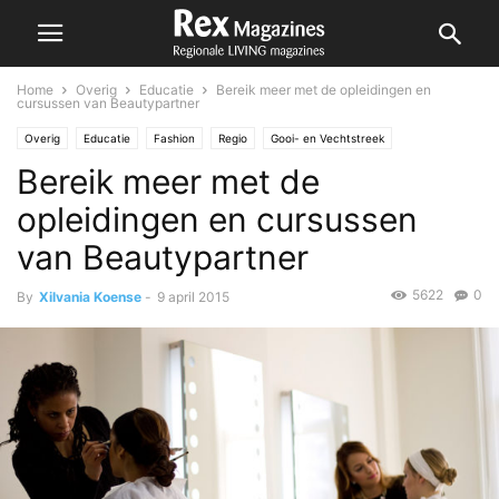
Home
Overig
Educatie
Bereik meer met de opleidingen en
cursussen van Beautypartner
Overig
Educatie
Fashion
Regio
Gooi- en Vechtstreek
Bereik meer met de
Lansingerland
opleidingen en cursussen
van Beautypartner
5622
0
By
Xilvania Koense
-
9 april 2015