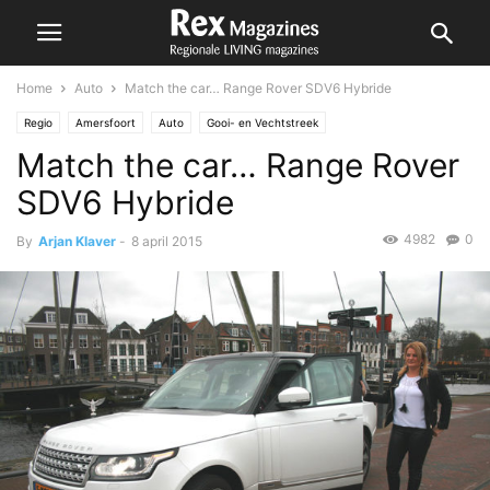
Home
Auto
Match the car… Range Rover SDV6 Hybride
Regio
Amersfoort
Auto
Gooi- en Vechtstreek
Match the car… Range Rover
SDV6 Hybride
4982
0
By
Arjan Klaver
-
8 april 2015