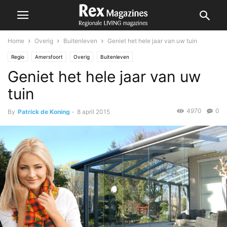
Home
Overig
Buitenleven
Geniet het hele jaar van uw tuin
Regio
Amersfoort
Overig
Buitenleven
Geniet het hele jaar van uw
tuin
4970
0
By
Patrick de Koning
-
8 april 2015