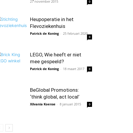
27 november 2015
0
Heupoperatie in het
Flevoziekenhuis
Patrick de Koning
-
25 februari 2020
0
LEGO, Wie heeft er niet
mee gespeeld?
Patrick de Koning
-
18 maart 2017
0
BeGlobal Promotions:
‘think global, act local’
Xilvania Koense
-
8 januari 2015
0