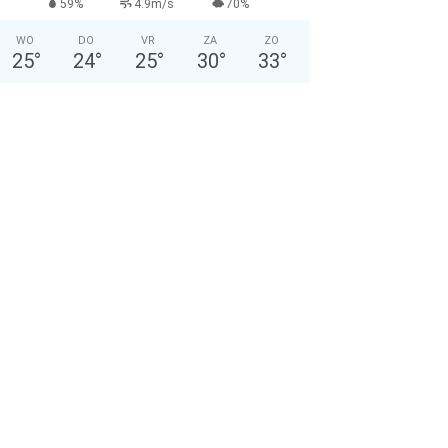
59%
4.9m/s
70%
WO
DO
VR
ZA
ZO
25
°
24
°
25
°
30
°
33
°