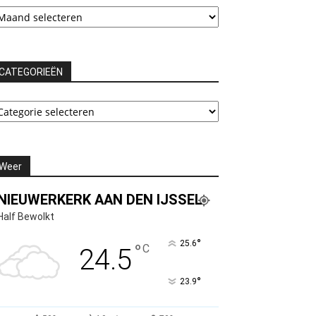
chieven
CATEGORIEËN
ATEGORIEËN
Weer
NIEUWERKERK AAN DEN IJSSEL
Half Bewolkt
°
25.6
°
C
24.5
°
23.9