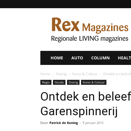
Rex
Magazines
HOME
AUTO
COLUMN
HEALT
Home
Overig
Kunst & Cultuur
Ontdek en beleef
Regio
Gouda
Overig
Kunst & Cultuur
Ontdek en beleef
Garenspinnerij
Door
Patrick de Koning
-
9 januari 2015