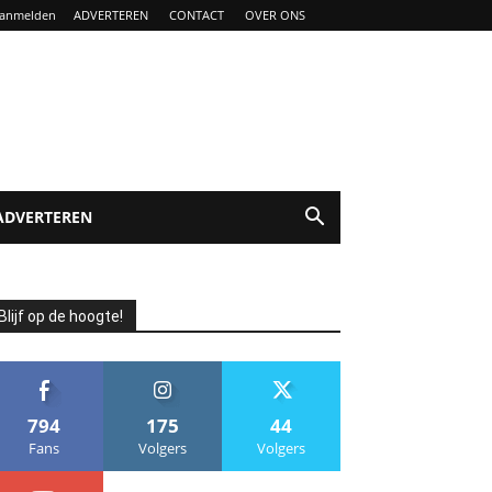
anmelden
ADVERTEREN
CONTACT
OVER ONS
ADVERTEREN
Blijf op de hoogte!
794
175
44
Fans
Volgers
Volgers