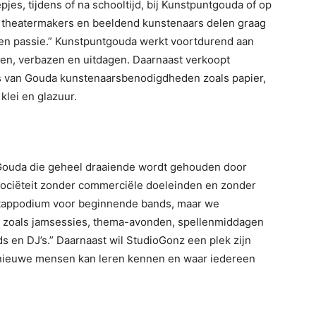
epjes, tijdens of na schooltijd, bij Kunstpuntgouda of op
i, theatermakers en beeldend kunstenaars delen graag
en passie.” Kunstpuntgouda werkt voortdurend aan
sen, verbazen en uitdagen. Daarnaast verkoopt
 van Gouda kunstenaarsbenodigdheden zoals papier,
klei en glazuur.
 Gouda die geheel draaiende wordt gehouden door
gdsociëteit zonder commerciële doeleinden en zonder
pstappodium voor beginnende bands, maar we
ten zoals jamsessies, thema-avonden, spellenmiddagen
ds en DJ’s.” Daarnaast wil StudioGonz een plek zijn
, nieuwe mensen kan leren kennen en waar iedereen