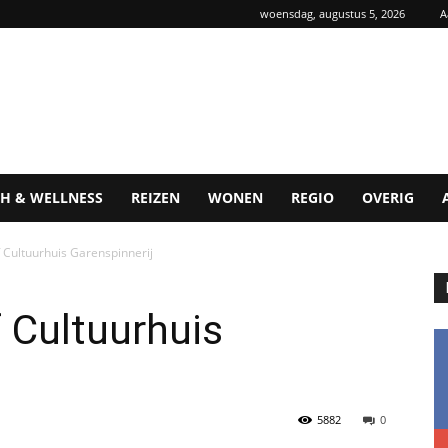
woensdag, augustus 5, 2026
A
H & WELLNESS
REIZEN
WONEN
REGIO
OVERIG
 Cultuurhuis Garenspinnerij
 Cultuurhuis
5882
0