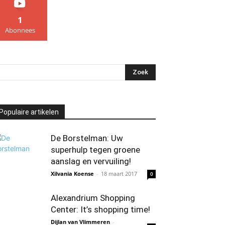
1
Abonnees
Populaire artikelen
De Borstelman: Uw
superhulp tegen groene
aanslag en vervuiling!
Xilvania Koense
-
18 maart 2017
0
Alexandrium Shopping
Center: It’s shopping time!
Dijlan van Vlimmeren
-