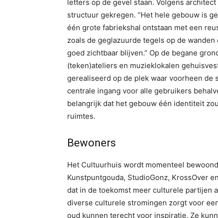
letters op de gevel staan. Volgens archite
structuur gekregen. “Het hele gebouw is ges
één grote fabriekshal ontstaan met een reus
zoals de geglazuurde tegels op de wanden 
goed zichtbaar blijven.” Op de begane gron
(teken)ateliers en muzieklokalen gehuisvest
gerealiseerd op de plek waar voorheen de s
centrale ingang voor alle gebruikers behal
belangrijk dat het gebouw één identiteit zo
ruimtes.
Bewoners
Het Cultuurhuis wordt momenteel bewoond 
Kunstpuntgouda, StudioGonz, KrossOver en
dat in de toekomst meer culturele partijen
diverse culturele stromingen zorgt voor een
oud kunnen terecht voor inspiratie. Ze kun