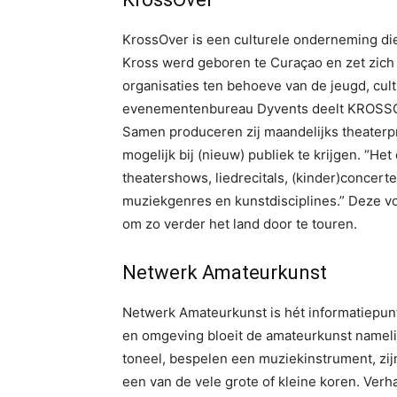
KrossOver is een culturele onderneming di
Kross werd geboren te Curaçao en zet zich n
organisaties ten behoeve van de jeugd, cul
evenementenbureau Dyvents deelt KROSSOV
Samen produceren zij maandelijks theaterpr
mogelijk bij (nieuw) publiek te krijgen. “He
theatershows, liedrecitals, (kinder)concer
muziekgenres en kunstdisciplines.” Deze voo
om zo verder het land door te touren.
Netwerk Amateurkunst
Netwerk Amateurkunst is hét informatiepun
en omgeving bloeit de amateurkunst namelijk
toneel, bespelen een muziekinstrument, zij
een van de vele grote of kleine koren. Verh