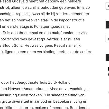
ct Pascal Grosveld heeft het gebouw een heldere
Ar
tript, alleen de schil is behouden gebleven. Er is zo
achtige trappartij, waarbij de bijzondere elementen
en het spinnenweb van staal in de kapconstructie
d en eerste etage is Kunstpuntgouda met
. Er is een theaterzaal en een multifunctionele zaal
C
portschool was gevestigd. Verder is er nu één
ve StudioGonz. Het was volgens Pascal namelijk
u krijgen en een open verbinding heeft naar de andere
door het Jeugdtheaterhuis Zuid-Holland,
 het Netwerk Amateurkunst. Maar de verwachting is
 aansluiting zullen zoeken. “De samensmelting van
 grote diversiteit in aanbod en bezoekers. Jong en
nen kijken, luisteren, maken of meedoen. Beeldende