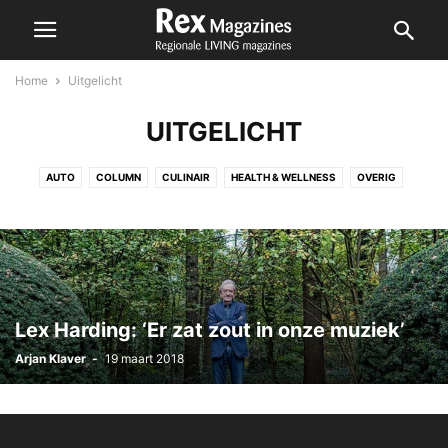
Home
Uitgelicht
UITGELICHT
AUTO
COLUMN
CULINAIR
HEALTH & WELLNESS
OVERIG
REGIO
REIZEN
UITGELICHT
WONEN
Lex Harding: ‘Er zat zout in onze muziek’
Arjan Klaver
-
19 maart 2018