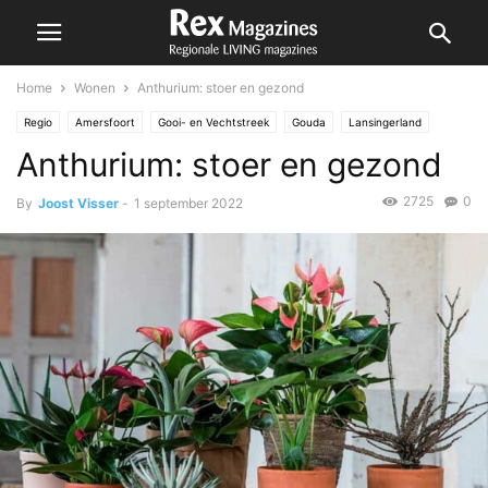
Home
Wonen
Anthurium: stoer en gezond
Regio
Amersfoort
Gooi- en Vechtstreek
Gouda
Lansingerland
Anthurium: stoer en gezond
Nesselande
Wonen
Zoetermeer
2725
0
By
Joost Visser
-
1 september 2022