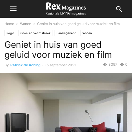
Home
Wonen
Geniet in huis van goed geluid voor muziek en film
Regio
Gooi- en Vechtstreek
Lansingerland
Wonen
Geniet in huis van goed
geluid voor muziek en film
3397
0
By
Patrick de Koning
-
15 september 2021