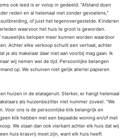
soms ook leed is er volop in gedeeld. “Afstand doen
der reden en al helemaal niet zonder gevoelens,”
suitbreiding, of juist het tegenovergestelde. Kinderen
overleden waarvoor het huis te groot is geworden.
of nauwelijks belopen meer kunnen worden waardoor
n. Achter elke verkoop schuilt een verhaal, achter
t je als makelaar daar niet aan voorbij mag gaan. Ik
 maar wij nemen wel de tijd. Persoonlijke belangen
and op. We schuiven niet gelijk allerlei papieren
 huizen in de etalageruit. Sterker, er hangt helemaal
Makelaars als huizenbezitter niet nummer zoveel. “We
Voor ons is de persoonlijke klik belangrijk en
j geen klik hebben met een bepaalde woning en/of met
koop. We staan dan ook vierkant achter elk huis dat wij
een huis krasvrij moet zijn, want elk huis heeft