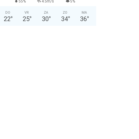
55%
4.5m/s
5%
DO
VR
ZA
ZO
MA
22
°
25
°
30
°
34
°
36
°