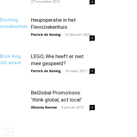
27 november 2015
0
Heupoperatie in het
Flevoziekenhuis
Patrick de Koning
-
25 februari 2020
0
LEGO, Wie heeft er niet
mee gespeeld?
Patrick de Koning
-
18 maart 2017
0
BeGlobal Promotions:
‘think global, act local’
Xilvania Koense
-
8 januari 2015
0