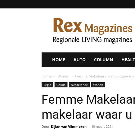
Rex
Magazines
HOME
AUTO
COLUMN
HEALT
Home
Wonen
Femme Makelaars: dé boutique mak
Regio
Gouda
Nesselande
Wonen
Femme Makelaars
makelaar waar u 
Door
Dijlan van Vlimmeren
-
19 maart 2021