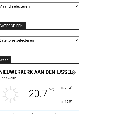
chieven
CATEGORIEËN
ATEGORIEËN
Weer
NIEUWERKERK AAN DEN IJSSEL
Onbewolkt
°
22.3
°
C
20.7
°
19.5