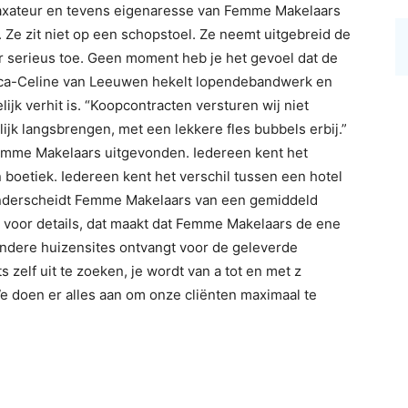
taxateur en tevens eigenaresse van Femme Makelaars
. Ze zit niet op een schopstoel. Ze neemt uitgebreid de
er serieus toe. Geen moment heb je het gevoel dat de
isca-Celine van Leeuwen hekelt lopendebandwerk en
ijk verhit is. “Koopcontracten versturen wij niet
ijk langsbrengen, met een lekkere fles bubbels erbij.”
emme Makelaars uitgevonden. Iedereen kent het
 boetiek. Iedereen kent het verschil tussen een hotel
 onderscheidt Femme Makelaars van een gemiddeld
g voor details, dat maakt dat Femme Makelaars de ene
ndere huizensites ontvangt voor de geleverde
 zelf uit te zoeken, je wordt van a tot en met z
We doen er alles aan om onze cliënten maximaal te