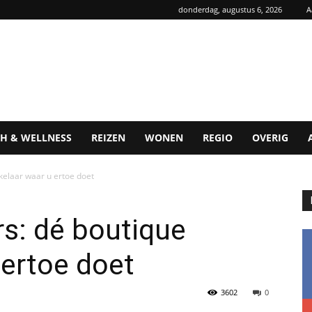
donderdag, augustus 6, 2026
A
H & WELLNESS
REIZEN
WONEN
REGIO
OVERIG
elaar waar u ertoe doet
: dé boutique
ertoe doet
3602
0