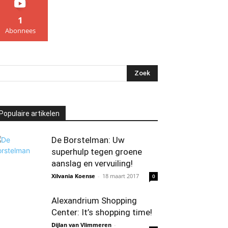
1
Abonnees
Populaire artikelen
De Borstelman: Uw
superhulp tegen groene
aanslag en vervuiling!
Xilvania Koense
-
18 maart 2017
0
Alexandrium Shopping
Center: It’s shopping time!
Dijlan van Vlimmeren
-