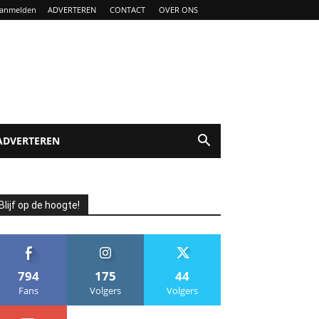
anmelden
ADVERTEREN
CONTACT
OVER ONS
ADVERTEREN
Blijf op de hoogte!
794
175
44
Fans
Volgers
Volgers