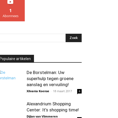
1
Abonnees
Populaire artikelen
De Borstelman: Uw
superhulp tegen groene
aanslag en vervuiling!
Xilvania Koense
-
18 maart 2017
0
Alexandrium Shopping
Center: It’s shopping time!
Dijlan van Vlimmeren
-