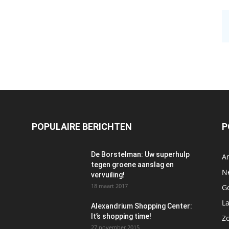
POPULAIRE BERICHTEN
P
De Borstelman: Uw superhulp
A
tegen groene aanslag en
N
vervuiling!
18 maart 2017
Go
L
Alexandrium Shopping Center:
It’s shopping time!
Z
27 november 2015