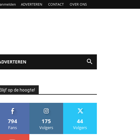
anmelden
ADVERTEREN
CONTACT
OVER ONS
ADVERTEREN
Blijf op de hoogte!
794
175
44
Fans
Volgers
Volgers