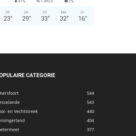
81%
1.4m/s
2%
VR
ZA
ZO
MA
DI
23
°
29
°
33
°
32
°
16
°
OPULAIRE CATEGORIE
mersfoort
544
esselande
543
oi- en Vechtstreek
440
ansingerland
404
oetermeer
377