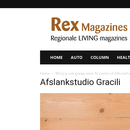
Rex
Magazines
HOME
AUTO
COLUMN
HEALT
Home
Wil jij je ook graag weer fit voelen of effectief
Afslankstudio Gracili