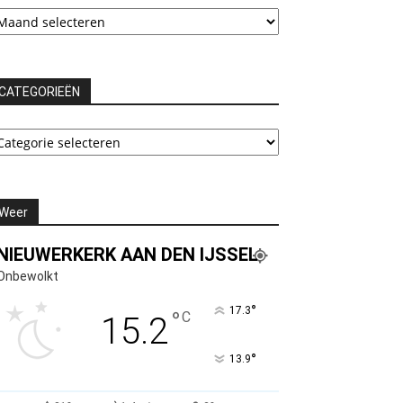
rchieven
CATEGORIEËN
ATEGORIEËN
Weer
NIEUWERKERK AAN DEN IJSSEL
Onbewolkt
°
17.3
°
C
15.2
°
13.9