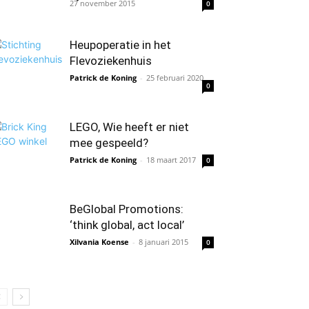
27 november 2015
0
Heupoperatie in het
Flevoziekenhuis
Patrick de Koning
-
25 februari 2020
0
LEGO, Wie heeft er niet
mee gespeeld?
Patrick de Koning
-
18 maart 2017
0
BeGlobal Promotions:
‘think global, act local’
Xilvania Koense
-
8 januari 2015
0