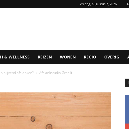
vrijdag, augustus 7, 2026
A
H & WELLNESS
REIZEN
WONEN
REGIO
OVERIG
 en blijvend afslanken?
Afslankstudio Gracili