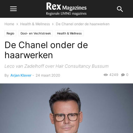
Home
Health & Wellness
De Chanel onder de haarwerken
Regio
Gooi- en Vechtstreek
Health & Wellness
De Chanel onder de
haarwerken
Leco van Zadelhoff over Hair Consultancy Bussum
4249
0
By
Arjan Klaver
-
24 maart 2020