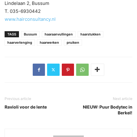
Lindelaan 2, Bussum
T. 035-6930442
www.hairconsultancy.nl
TAGS
Bussum
haaraanvullingen
haarstukken
haarverlenging
haarwerken
pruiken
Previous article
Next article
Ravioli voor de lente
NIEUW: Puur Bodytec in
Berkel!