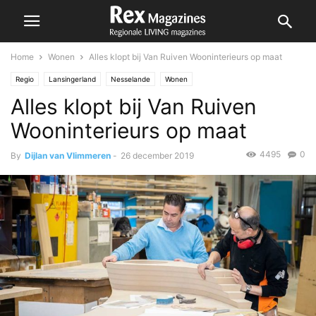
Home
Wonen
Alles klopt bij Van Ruiven Wooninterieurs op maat
Regio
Lansingerland
Nesselande
Wonen
Alles klopt bij Van Ruiven
Wooninterieurs op maat
4495
0
By
Dijlan van Vlimmeren
-
26 december 2019