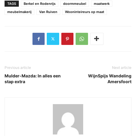
TAGS
Berkel en Rodenrijs
doormmeubel
maatwerk
meubelmakerij
Van Ruiven
Wooninteireurs op maat
Previous article
Next article
Mulder-Mazda: In alles een
WijnSpijs Wandeling
stap extra
Amersfoort