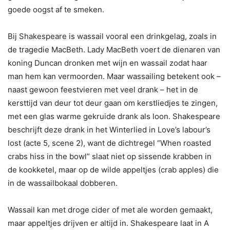
goede oogst af te smeken.
Bij Shakespeare is wassail vooral een drinkgelag, zoals in
de tragedie MacBeth. Lady MacBeth voert de dienaren van
koning Duncan dronken met wijn en wassail zodat haar
man hem kan vermoorden. Maar wassailing betekent ook –
naast gewoon feestvieren met veel drank – het in de
kersttijd van deur tot deur gaan om kerstliedjes te zingen,
met een glas warme gekruide drank als loon. Shakespeare
beschrijft deze drank in het Winterlied in Love’s labour’s
lost (acte 5, scene 2), want de dichtregel “When roasted
crabs hiss in the bowl” slaat niet op sissende krabben in
de kookketel, maar op de wilde appeltjes (crab apples) die
in de wassailbokaal dobberen.
Wassail kan met droge cider of met ale worden gemaakt,
maar appeltjes drijven er altijd in. Shakespeare laat in A