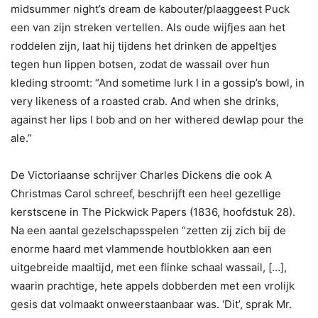
midsummer night’s dream de kabouter/plaaggeest Puck
een van zijn streken vertellen. Als oude wijfjes aan het
roddelen zijn, laat hij tijdens het drinken de appeltjes
tegen hun lippen botsen, zodat de wassail over hun
kleding stroomt: “And sometime lurk I in a gossip’s bowl, in
very likeness of a roasted crab. And when she drinks,
against her lips I bob and on her withered dewlap pour the
ale.”
De Victoriaanse schrijver Charles Dickens die ook A
Christmas Carol schreef, beschrijft een heel gezellige
kerstscene in The Pickwick Papers (1836, hoofdstuk 28).
Na een aantal gezelschapsspelen “zetten zij zich bij de
enorme haard met vlammende houtblokken aan een
uitgebreide maaltijd, met een flinke schaal wassail, […],
waarin prachtige, hete appels dobberden met een vrolijk
gesis dat volmaakt onweerstaanbaar was. ‘Dit’, sprak Mr.