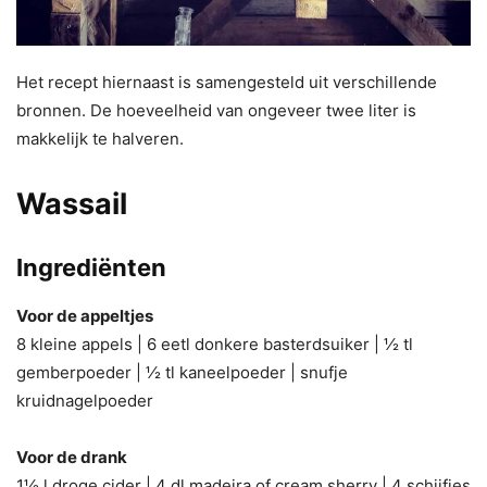
Het recept hiernaast is samengesteld uit verschillende
bronnen. De hoeveelheid van ongeveer twee liter is
makkelijk te halveren.
Wassail
Ingrediënten
Voor de appeltjes
8 kleine appels | 6 eetl donkere basterdsuiker | ½ tl
gemberpoeder | ½ tl kaneelpoeder | snufje
kruidnagelpoeder
Voor de drank
1½ l droge cider | 4 dl madeira of cream sherry | 4 schijfjes