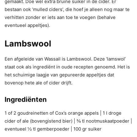
gemaakt. Doe wel extra bruine suiker in de cider. Er
bestaan ook ‘mulled ciders’, die hoef je alleen nog maar te
verhitten zonder er iets aan toe te voegen (behalve
eventueel appeltjes).
Lambswool
Een afgeleide van Wassail is Lambswool. Deze ‘lamswol’
staat ook als ingrediënt in oude recepten genoemd. Het is
het schuimige laagje van gepureerde appeltjes dat
bovenop hete ale of cider drijft.
Ingrediënten
1 of 2 goudreinetten of Cox’s orange appels | 1 l droge
cider of ale (bovengistend bier) | ¾ tl nootmuskaatpoeder |
eventueel ½ tl gemberpoeder | 100 gr suiker