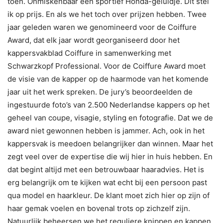
toen. Onmiskenbaar een sportief Honda-geluidje. Dit stel
ik op prijs. En als we het toch over prijzen hebben. Twee
jaar geleden waren we genomineerd voor de Coiffure
Award, dat elk jaar wordt georganiseerd door het
kappersvakblad Coiffure in samenwerking met
Schwarzkopf Professional. Voor de Coiffure Award moet
de visie van de kapper op de haarmode van het komende
jaar uit het werk spreken. De jury’s beoordeelden de
ingestuurde foto’s van 2.500 Nederlandse kappers op het
geheel van coupe, visagie, styling en fotografie. Dat we de
award niet gewonnen hebben is jammer. Ach, ook in het
kappersvak is meedoen belangrijker dan winnen. Maar het
zegt veel over de expertise die wij hier in huis hebben. En
dat begint altijd met een betrouwbaar haaradvies. Het is
erg belangrijk om te kijken wat echt bij een persoon past
qua model en haarkleur. De klant moet zich hier op zijn of
haar gemak voelen en bovenal trots op zichzelf zijn.
Natuurlijk beheersen we het reguliere knippen en kappen