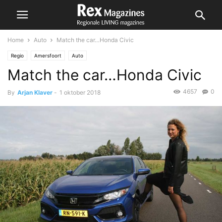
Home
Auto
Match the car…Honda Civic
Regio
Amersfoort
Auto
Match the car…Honda Civic
4657
0
By
Arjan Klaver
-
1 oktober 2018