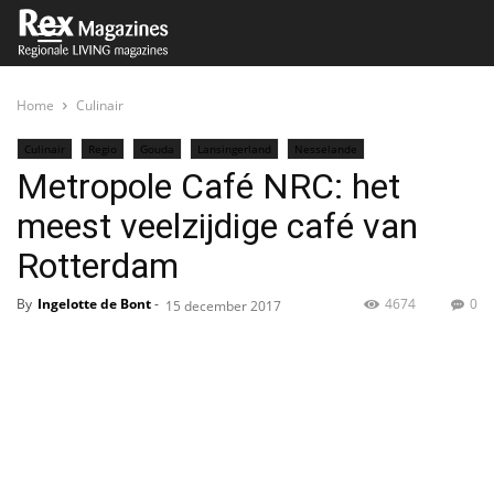
Home
Culinair
Culinair
Regio
Gouda
Lansingerland
Nesselande
Metropole Café NRC: het
meest veelzijdige café van
Rotterdam
By
Ingelotte de Bont
-
4674
0
15 december 2017