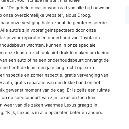
erecht voor schade herstel, financiële
on. “De gehele occasionvoorraad van alle bij Louwman
 onze overzichtelijke website”, aldus Droog.
aar onze vestiging halen zodat de geïnteresseerde
Alle auto’s zijn vooraf geïnspecteerd door onze
jk zijn voor reparatie en onderhoud van Toyota en
erhoudsbeurt wachten, kunnen in onze speciale
n onze klanten zich ook niet druk te maken om kleine,
p van een auto of na een onderhoudsbeurt ontvangt de
ee heeft de klant een jaar lang recht op extra
nterinspectie en zomerinspectie, gratis vervanging van
w auto, gratis reparatie van een lekke band en het
p elk gewenst moment van de dag. Er is zelfs een ruimte
op de servicebeurt van zijn Lexus en toch kan
ijn weer van die zaken waarmee Lexus graag zijn
g. “Kijk, Lexus is in alle opzichten beter èn anders.