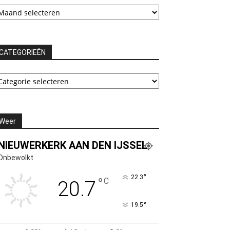
chieven
CATEGORIEËN
ATEGORIEËN
Weer
NIEUWERKERK AAN DEN IJSSEL
Onbewolkt
°
22.3
°
C
20.7
°
19.5