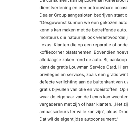
De consument kan bij Louwman Amersfoort t
dienstverlening en een betrouwbare occasi
Dealer Group aangesloten bedrijven staat op
“Desgewenst kunnen we een gekozen auto n
kennis kan maken met de betreffende auto. 
monteurs die natuurlijk ook verantwoordeli
Lexus. Klanten die op een reparatie of ond
koffiecorner plaatsnemen. Bovendien hoeve
alledaagse zaken rond de auto. Bij aankoo
klant de gratis Louwman Service Card. Hierm
privileges en services, zoals een gratis wi
defecte verlichting aan de buitenkant van u
gratis bijvullen van olie en vloeistoffen. O
waar de eigenaar van de Lexus kan wachten 
vergaderen met zijn of haar klanten. „Het z
ambassadeurs ter wille kan zijn”, aldus Droo
Dat wil de eigentijdse autoconsument.”