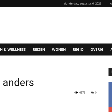
donderdag, augustus 6, 2026
A
H & WELLNESS
REIZEN
WONEN
REGIO
OVERIG
n anders
4976
0