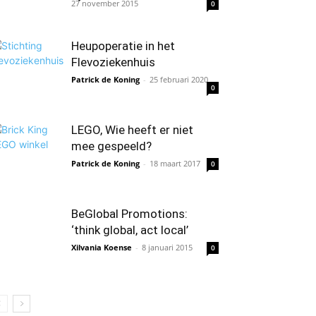
27 november 2015
0
Heupoperatie in het
Flevoziekenhuis
Patrick de Koning
-
25 februari 2020
0
LEGO, Wie heeft er niet
mee gespeeld?
Patrick de Koning
-
18 maart 2017
0
BeGlobal Promotions:
‘think global, act local’
Xilvania Koense
-
8 januari 2015
0