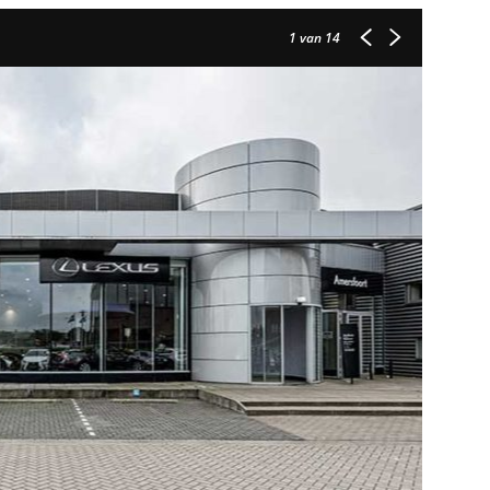
1
van 14