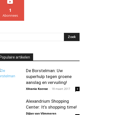
1
Abonnees
Populaire artikelen
De Borstelman: Uw
superhulp tegen groene
aanslag en vervuiling!
Xilvania Koense
-
18 maart 2017
0
Alexandrium Shopping
Center: It’s shopping time!
Dijlan van Vlimmeren
-