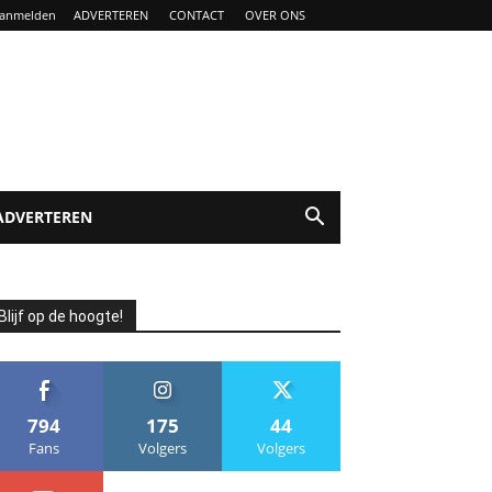
anmelden
ADVERTEREN
CONTACT
OVER ONS
ADVERTEREN
Blijf op de hoogte!
794
175
44
Fans
Volgers
Volgers