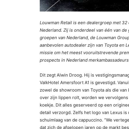
Louwman Retail is een dealergroep met 32 e
Nederland. Zij is onderdeel van één van 
groepen van Nederland, de Louwman Group.
aanbevolen autodealer zijn van Toyota en Le
missie om het meest vooruitstrevende premi
prospects in Nederland merkambassadeurs 
Dit zegt Alwin Droog. Hij is vestigingsman
ValkHotel Amersfoort A1 is gevestigd. Vanui
zowel de showroom van Toyota als die van 
over zijn lippen rolt, worden we vervolgens
koekje. Dit alles geserveerd op een origine
detail verzorgd. Zelfs het logo van Lexus is 
schuimlaag van de cappuccino. “We verte
dat zich de afgelopen jaren op de markt be