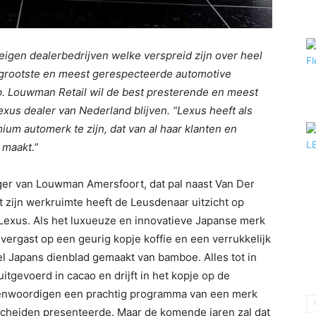
igen dealerbedrijven welke verspreid zijn over heel
de grootste en meest gerespecteerde automotive
 Louwman Retail wil de best presterende en meest
xus dealer van Nederland blijven. “Lexus heeft als
um automerk te zijn, dat van al haar klanten en
maakt.”
ager van Louwman Amersfoort, dat pal naast Van Der
t zijn werkruimte heeft de Leusdenaar uitzicht op
Lexus. Als het luxueuze en innovatieve Japanse merk
 vergast op een geurig kopje koffie en een verrukkelijk
el Japans dienblad gemaakt van bamboe. Alles tot in
uitgevoerd in cacao en drijft in het kopje op de
genwoordigen een prachtig programma van een merk
scheiden presenteerde. Maar de komende jaren zal dat