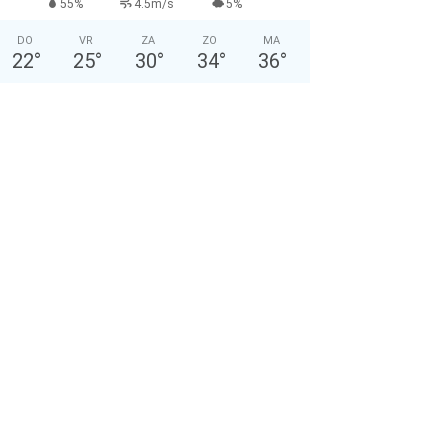
55%
4.5m/s
5%
DO
VR
ZA
ZO
MA
22
°
25
°
30
°
34
°
36
°