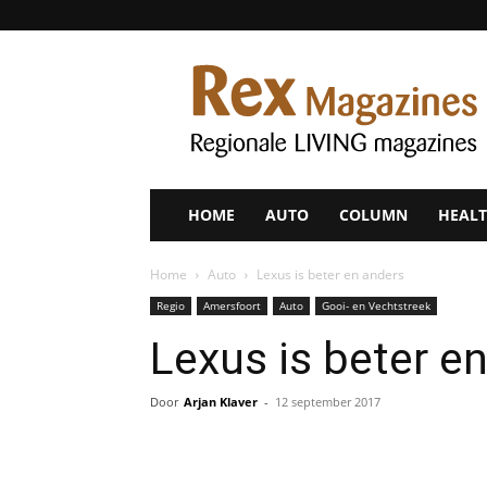
Rex
Magazines
HOME
AUTO
COLUMN
HEALT
Home
Auto
Lexus is beter en anders
Regio
Amersfoort
Auto
Gooi- en Vechtstreek
Lexus is beter e
Door
Arjan Klaver
-
12 september 2017