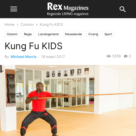
Home
Column
Kung Fu KIDS
Column
Regio
Lansingerland
Nesselande
Overig
Sport
Kung Fu KIDS
Zoetermeer
5556
0
By
Michael Morris
-
18 maart 2017