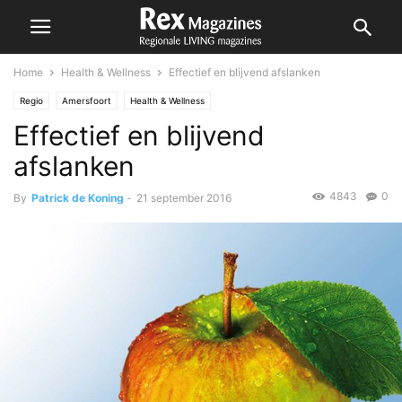
Home
Health & Wellness
Effectief en blijvend afslanken
Regio
Amersfoort
Health & Wellness
Effectief en blijvend
afslanken
4843
0
By
Patrick de Koning
-
21 september 2016