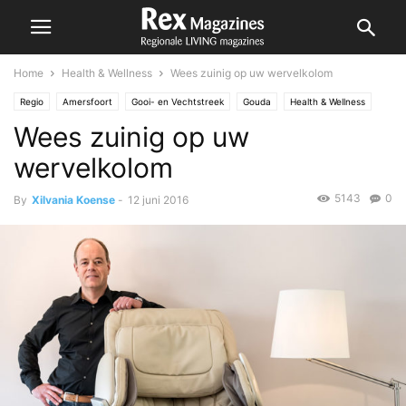
Home
Health & Wellness
Wees zuinig op uw wervelkolom
Regio
Amersfoort
Gooi- en Vechtstreek
Gouda
Health & Wellness
Wees zuinig op uw
Lansingerland
Nesselande
Zoetermeer
wervelkolom
5143
0
By
Xilvania Koense
-
12 juni 2016