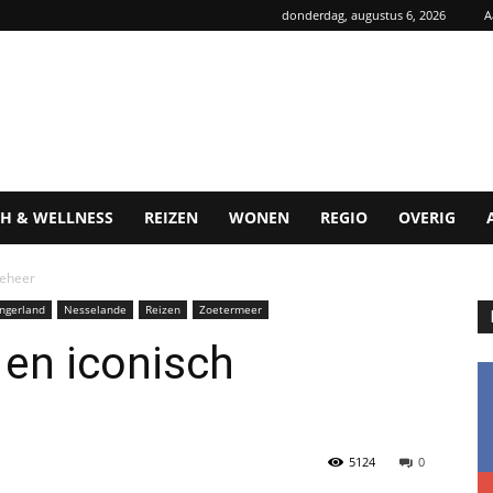
donderdag, augustus 6, 2026
A
H & WELLNESS
REIZEN
WONEN
REGIO
OVERIG
beheer
ngerland
Nesselande
Reizen
Zoetermeer
 en iconisch
5124
0