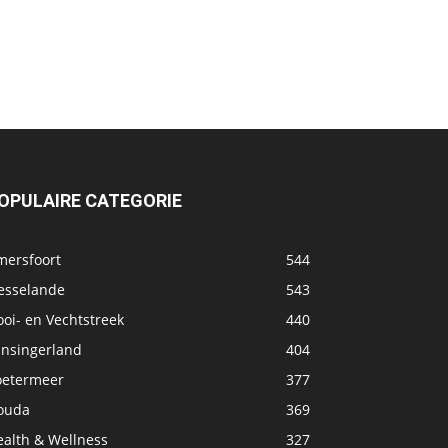
OPULAIRE CATEGORIE
mersfoort
544
esselande
543
oi- en Vechtstreek
440
ansingerland
404
oetermeer
377
ouda
369
ealth & Wellness
327