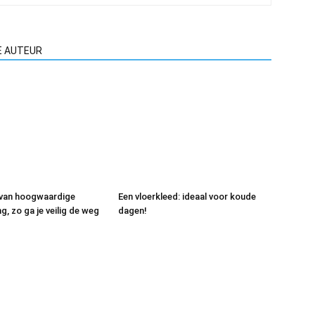
E AUTEUR
 van hoogwaardige
Een vloerkleed: ideaal voor koude
, zo ga je veilig de weg
dagen!