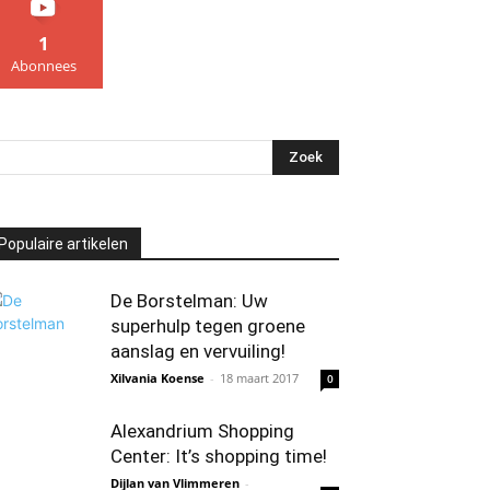
1
Abonnees
Populaire artikelen
De Borstelman: Uw
superhulp tegen groene
aanslag en vervuiling!
Xilvania Koense
-
18 maart 2017
0
Alexandrium Shopping
Center: It’s shopping time!
Dijlan van Vlimmeren
-