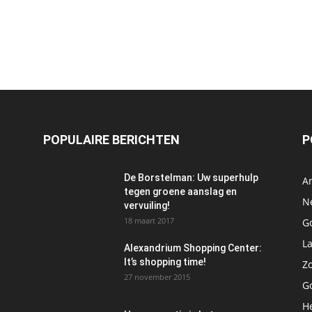
POPULAIRE BERICHTEN
P
De Borstelman: Uw superhulp
A
tegen groene aanslag en
N
vervuiling!
18 maart 2017
Go
L
Alexandrium Shopping Center:
It’s shopping time!
Z
27 november 2015
G
H