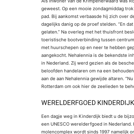
Als inwoner van de Krimpenerwaard was Ron
geweest. Op een mooie zondagmiddag trok h
pad. Bij aankomst verbaasde hij zich over de
dagelijks danig op de proef stelden. “En d
gelaten.” Na overleg met het thuisfront bes
toeristische bootverbinding tussen centrum
met huurschepen op en neer te hebben gepe
aangekocht. Nehalennia is de bekendste i
in Nederland. Zij werd gezien als de besch
beloofden handelaren om na een behouden t
aan de aan Nehalennia gewijde altaren. “Nu
Rotterdam om ook hier de zeelieden te beh
WERELDERFGOED KINDERDIJ
Een dagje weg in Kinderdijk biedt u de bi
een UNESCO werelderfgoed in Nederland. He
molencomplex wordt sinds 1997 namelijk on