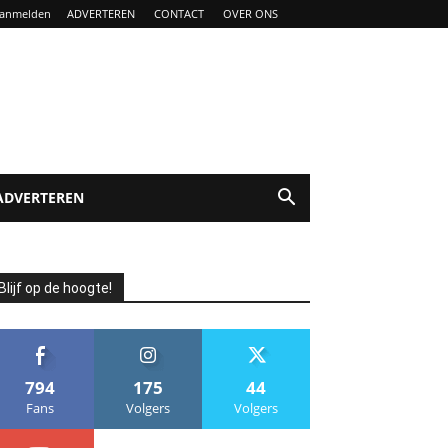
anmelden
ADVERTEREN
CONTACT
OVER ONS
ADVERTEREN
Blijf op de hoogte!
794
175
44
Fans
Volgers
Volgers