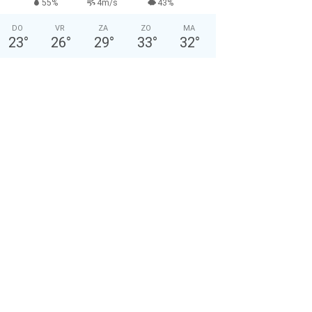
55%
4m/s
43%
DO
VR
ZA
ZO
MA
23
°
26
°
29
°
33
°
32
°