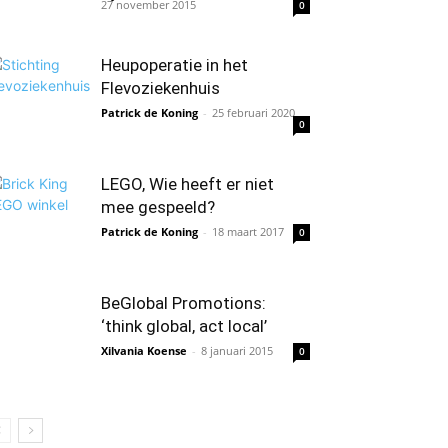
27 november 2015
0
Heupoperatie in het
Flevoziekenhuis
Patrick de Koning
-
25 februari 2020
0
LEGO, Wie heeft er niet
mee gespeeld?
Patrick de Koning
-
18 maart 2017
0
BeGlobal Promotions:
‘think global, act local’
Xilvania Koense
-
8 januari 2015
0