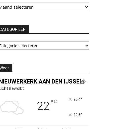
chieven
CATEGORIEËN
ATEGORIEËN
Weer
NIEUWERKERK AAN DEN IJSSEL
Licht Bewolkt
°
23.4
°
C
22
°
20.6