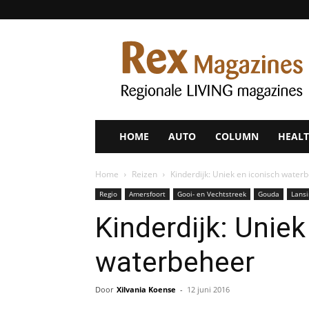
Rex
Magazines
HOME
AUTO
COLUMN
HEALT
Home
Reizen
Kinderdijk: Uniek en iconisch water
Regio
Amersfoort
Gooi- en Vechtstreek
Gouda
Lansi
Kinderdijk: Uniek
waterbeheer
Door
Xilvania Koense
-
12 juni 2016