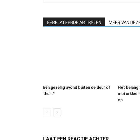
GERELATEERDE ARTIKELEN
MEER VAN DEZ
Een gezellig avond buiten de deur of
Het belang
thuis?
motorkleding
op
LAAT EEN REACTIE ACHTER