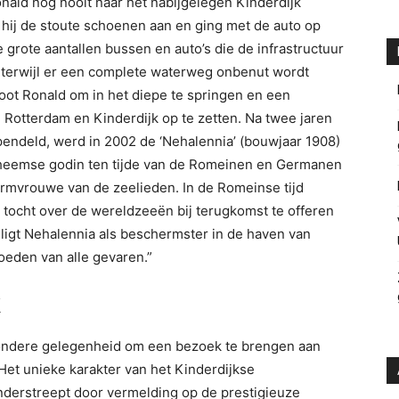
ald nog nooit naar het nabijgelegen Kinderdijk
ij de stoute schoenen aan en ging met de auto op
 grote aantallen bussen en auto’s die de infrastructuur
at terwijl er een complete waterweg onbenut wordt
loot Ronald om in het diepe te springen en een
 Rotterdam en Kinderdijk op te zetten. Na twee jaren
ndeld, werd in 2002 de ‘Nehalennia’ (bouwjaar 1908)
nheemse godin ten tijde van de Romeinen en Germanen
ermvrouwe van de zeelieden. In de Romeinse tijd
ocht over de wereldzeeën bij terugkomst te offeren
 ligt Nehalennia als beschermster in de haven van
oeden van alle gevaren.”
K
jzondere gelegenheid om een bezoek te brengen aan
t unieke karakter van het Kinderdijkse
derstreept door vermelding op de prestigieuze