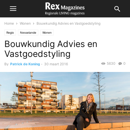
Home
Wonen
Bouwkundig Advies en Vastgoedstyling
Regio
Nesselande
Wonen
Bouwkundig Advies en
Vastgoedstyling
5630
0
By
Patrick de Koning
-
30 maart 2016