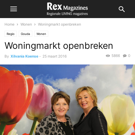
Home
Wonen
Woningmarkt openbreken
Regio
Gouda
Wonen
Woningmarkt openbreken
5866
0
By
Xilvania Koense
-
25 maart 2016