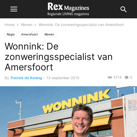
Home
Wonen
Wonnink: De zonweringsspecialist van Amersfoort
Regio
Amersfoort
Wonen
Wonnink: De
zonweringsspecialist van
Amersfoort
5114
0
By
Patrick de Koning
-
13 september 2015