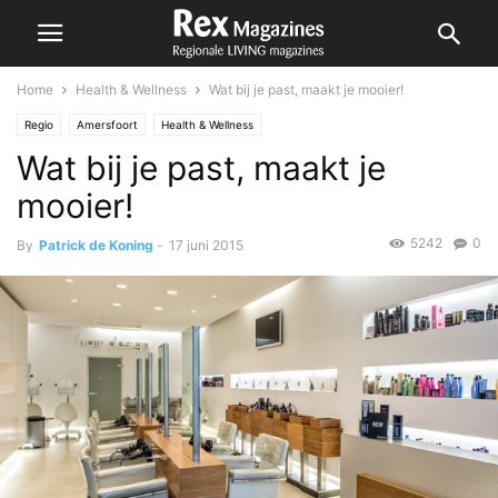
Home
Health & Wellness
Wat bij je past, maakt je mooier!
Regio
Amersfoort
Health & Wellness
Wat bij je past, maakt je
mooier!
5242
0
By
Patrick de Koning
-
17 juni 2015