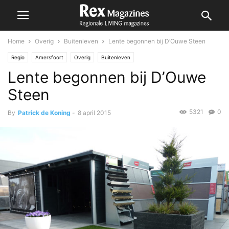
Home
Overig
Buitenleven
Lente begonnen bij D’Ouwe Steen
Regio
Amersfoort
Overig
Buitenleven
Lente begonnen bij D’Ouwe
Steen
5321
0
By
Patrick de Koning
-
8 april 2015