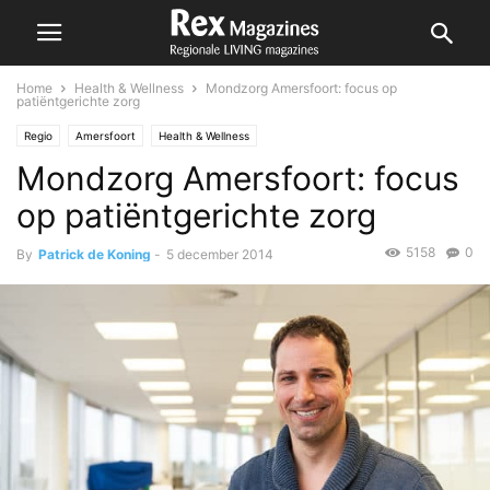
Home
Health & Wellness
Mondzorg Amersfoort: focus op
patiëntgerichte zorg
Regio
Amersfoort
Health & Wellness
Mondzorg Amersfoort: focus
op patiëntgerichte zorg
5158
0
By
Patrick de Koning
-
5 december 2014