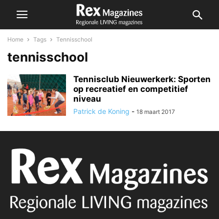
Home
Tags
Tennisschool
tennisschool
Tennisclub Nieuwerkerk: Sporten
op recreatief en competitief
niveau
Patrick de Koning
-
18 maart 2017