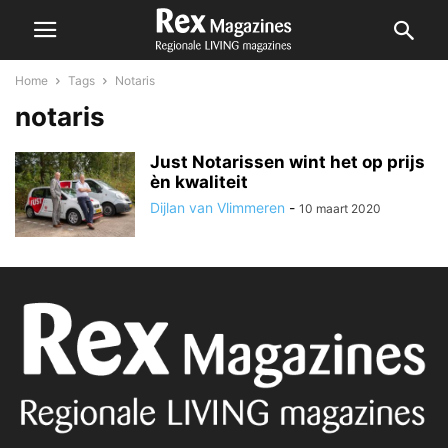
Home
Tags
Notaris
notaris
Just Notarissen wint het op prijs
èn kwaliteit
Dijlan van Vlimmeren
-
10 maart 2020