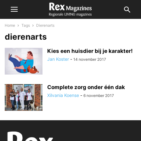
Home
Tags
Dierenarts
dierenarts
Kies een huisdier bij je karakter!
Jan Koster
-
14 november 2017
Complete zorg onder één dak
Xilvania Koense
-
6 november 2017