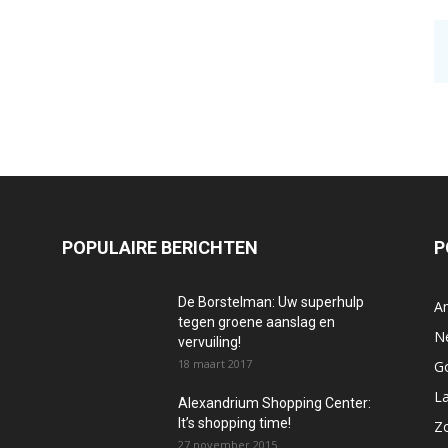
POPULAIRE BERICHTEN
P
De Borstelman: Uw superhulp
A
tegen groene aanslag en
N
vervuiling!
18 maart 2017
Go
La
Alexandrium Shopping Center:
It’s shopping time!
Z
27 november 2015