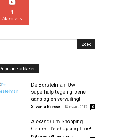
1
Abonnees
Populaire artikelen
De Borstelman: Uw
superhulp tegen groene
aanslag en vervuiling!
Xilvania Koense
-
18 maart 2017
0
Alexandrium Shopping
Center: It’s shopping time!
Dijlan van Vlimmeren
-