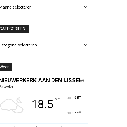
chieven
CATEGORIEËN
ATEGORIEËN
Weer
NIEUWERKERK AAN DEN IJSSEL
Bewolkt
°
19.5
°
C
18.5
°
17.2