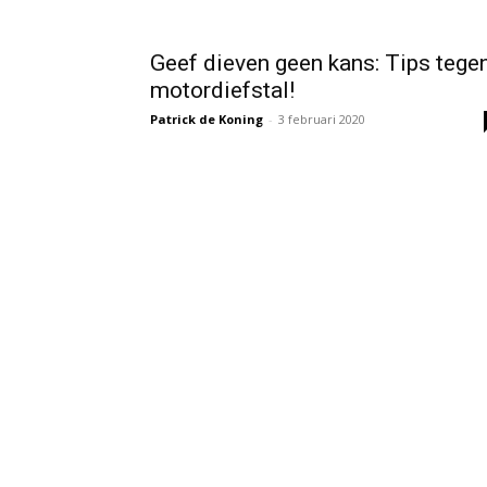
Geef dieven geen kans: Tips tege
motordiefstal!
Patrick de Koning
-
3 februari 2020