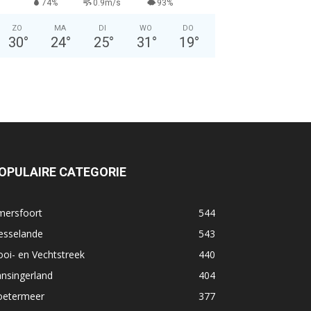
74%
0.9m/s
93%
ZO
MA
DI
WO
DO
30
°
24
°
25
°
31
°
19
°
OPULAIRE CATEGORIE
mersfoort
544
esselande
543
oi- en Vechtstreek
440
nsingerland
404
oetermeer
377