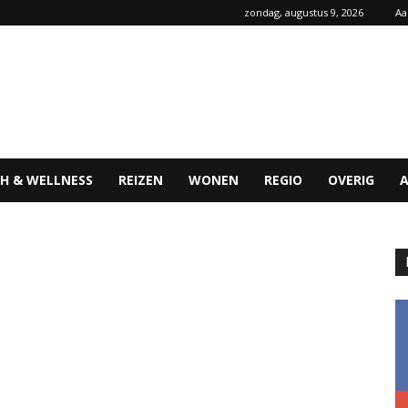
zondag, augustus 9, 2026
Aa
H & WELLNESS
REIZEN
WONEN
REGIO
OVERIG