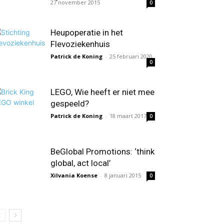
27 november 2015
0
Heupoperatie in het
Flevoziekenhuis
Patrick de Koning
-
25 februari 2020
0
LEGO, Wie heeft er niet mee
gespeeld?
Patrick de Koning
-
18 maart 2017
0
BeGlobal Promotions: ‘think
global, act local’
Xilvania Koense
-
8 januari 2015
0