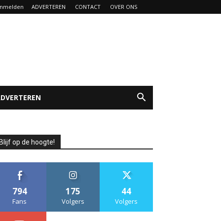
nmelden
ADVERTEREN
CONTACT
OVER ONS
ADVERTEREN
Blijf op de hoogte!
794
175
44
Fans
Volgers
Volgers