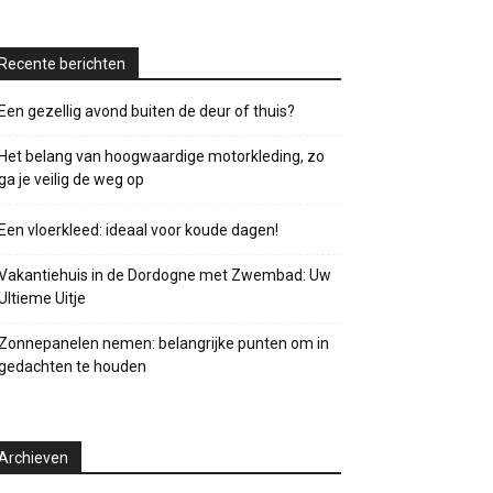
Recente berichten
Een gezellig avond buiten de deur of thuis?
Het belang van hoogwaardige motorkleding, zo
ga je veilig de weg op
Een vloerkleed: ideaal voor koude dagen!
Vakantiehuis in de Dordogne met Zwembad: Uw
Ultieme Uitje
Zonnepanelen nemen: belangrijke punten om in
gedachten te houden
Archieven