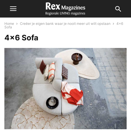
Home
Creëer je eigen bank waar je nooit meer uit wilt opstaan
4x6
Sofa
4×6 Sofa