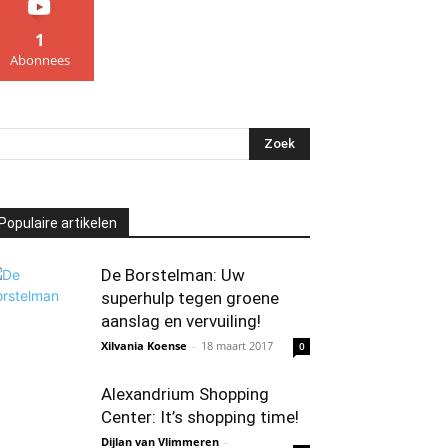
1
Abonnees
Populaire artikelen
De Borstelman: Uw
superhulp tegen groene
aanslag en vervuiling!
Xilvania Koense
-
18 maart 2017
0
Alexandrium Shopping
Center: It’s shopping time!
Dijlan van Vlimmeren
-