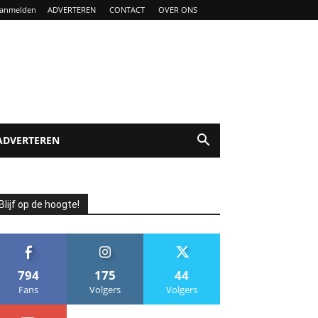
anmelden
ADVERTEREN
CONTACT
OVER ONS
ADVERTEREN
Blijf op de hoogte!
794
175
44
Fans
Volgers
Volgers