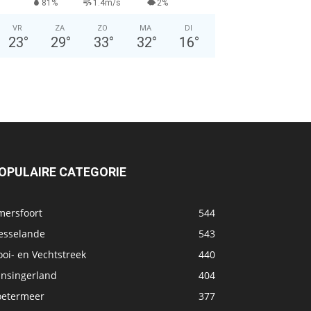
81%
1.4m/s
2%
VR
ZA
ZO
MA
DI
23
°
29
°
33
°
32
°
16
°
OPULAIRE CATEGORIE
mersfoort
544
esselande
543
oi- en Vechtstreek
440
ansingerland
404
oetermeer
377