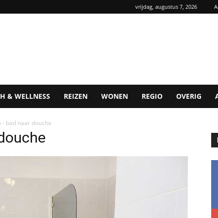
vrijdag, augustus 7, 2026
A
H & WELLNESS
REIZEN
WONEN
REGIO
OVERIG
 - bad naar douche
 douche