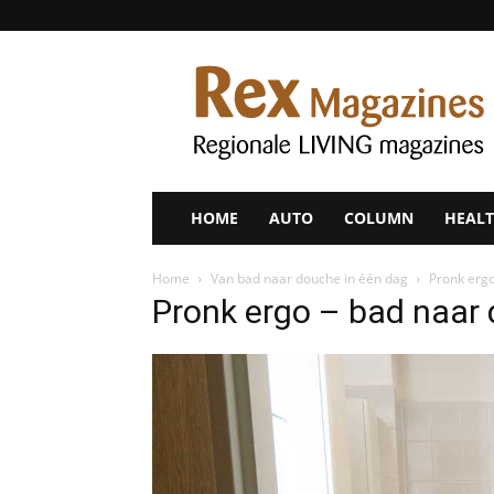
Rex
Magazines
HOME
AUTO
COLUMN
HEALT
Home
Van bad naar douche in één dag
Pronk ergo
Pronk ergo – bad naar