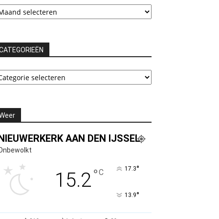
rchieven
CATEGORIEËN
ATEGORIEËN
Weer
NIEUWERKERK AAN DEN IJSSEL
Onbewolkt
°
17.3
°
C
15.2
°
13.9