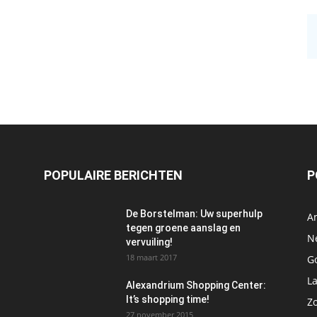
POPULAIRE BERICHTEN
P
De Borstelman: Uw superhulp
A
tegen groene aanslag en
N
vervuiling!
18 maart 2017
Go
L
Alexandrium Shopping Center:
It’s shopping time!
Z
27 november 2015