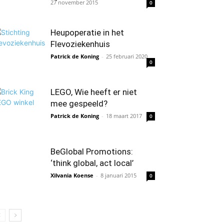
27 november 2015
0
Heupoperatie in het
Flevoziekenhuis
Patrick de Koning
-
25 februari 2020
0
LEGO, Wie heeft er niet
mee gespeeld?
Patrick de Koning
-
18 maart 2017
0
BeGlobal Promotions:
‘think global, act local’
Xilvania Koense
-
8 januari 2015
0