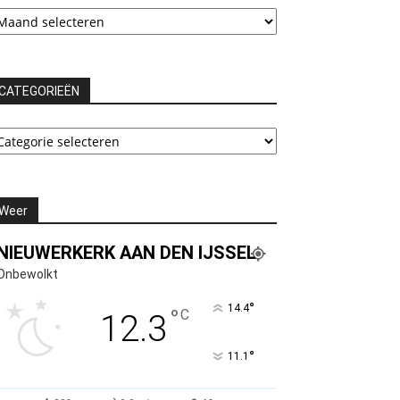
rchieven
CATEGORIEËN
ATEGORIEËN
Weer
NIEUWERKERK AAN DEN IJSSEL
Onbewolkt
°
14.4
°
C
12.3
°
11.1