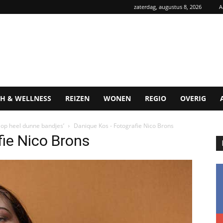
zaterdag, augustus 8, 2026
A
H & WELLNESS
REIZEN
WONEN
REGIO
OVERIG
n op heel dunne bandjes’
Danique Kos - Fotografie Nico Brons
ie Nico Brons