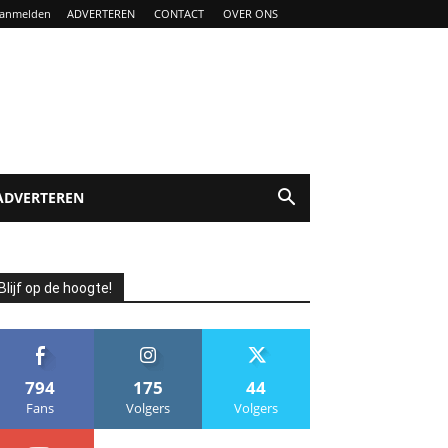
anmelden
ADVERTEREN
CONTACT
OVER ONS
ADVERTEREN
Blijf op de hoogte!
794
175
44
Fans
Volgers
Volgers