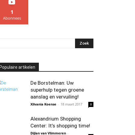
1
Abonnees
Populaire artikelen
De Borstelman: Uw
superhulp tegen groene
aanslag en vervuiling!
Xilvania Koense
-
18 maart 2017
0
Alexandrium Shopping
Center: It’s shopping time!
Dijlan van Vlimmeren
-