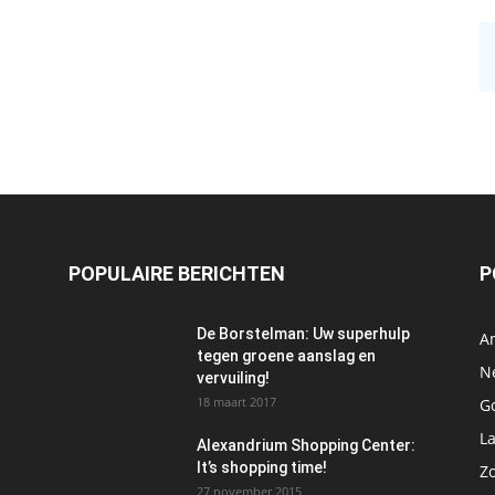
POPULAIRE BERICHTEN
P
De Borstelman: Uw superhulp
A
tegen groene aanslag en
N
vervuiling!
18 maart 2017
Go
L
Alexandrium Shopping Center:
It’s shopping time!
Z
27 november 2015