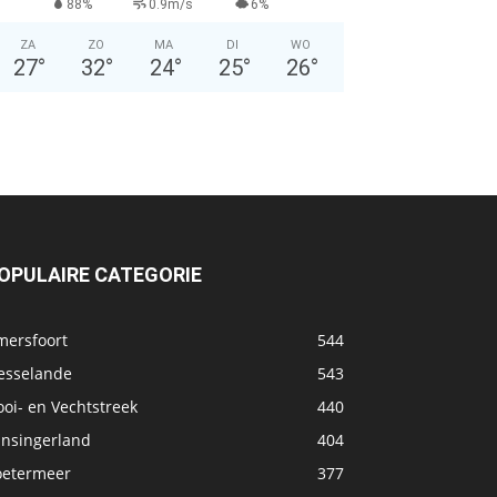
88%
0.9m/s
6%
ZA
ZO
MA
DI
WO
27
°
32
°
24
°
25
°
26
°
OPULAIRE CATEGORIE
mersfoort
544
esselande
543
oi- en Vechtstreek
440
ansingerland
404
oetermeer
377