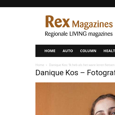
Rex
Magazines
HOME
AUTO
COLUMN
HEALT
Home
Danique Kos: ‘Ik heb als het ware leren fietse
Danique Kos – Fotograf