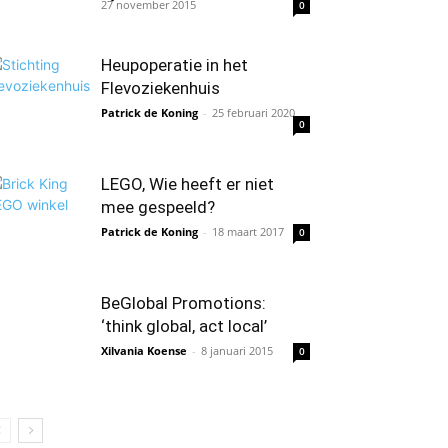
27 november 2015
0
Heupoperatie in het
Flevoziekenhuis
Patrick de Koning
-
25 februari 2020
0
LEGO, Wie heeft er niet
mee gespeeld?
Patrick de Koning
-
18 maart 2017
0
BeGlobal Promotions:
‘think global, act local’
Xilvania Koense
-
8 januari 2015
0