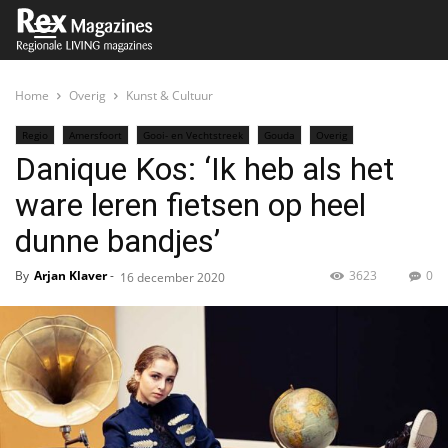
Home
Overig
Kunst & Cultuur
Regio
Amersfoort
Gooi- en Vechtstreek
Gouda
Overig
Danique Kos: ‘Ik heb als het
Kunst & Cultuur
Lansingerland
Nesselande
Zoetermeer
ware leren fietsen op heel
dunne bandjes’
By
Arjan Klaver
-
3623
0
16 december 2020