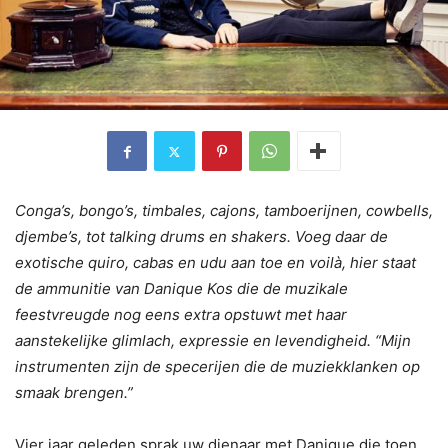
Conga’s, bongo’s, timbales, cajons, tamboerijnen, cowbells,
djembe’s, tot talking drums en shakers. Voeg daar de
exotische quiro, cabas en udu aan toe en voilà, hier staat
de ammunitie van Danique Kos die de muzikale
feestvreugde nog eens extra opstuwt met haar
aanstekelijke glimlach, expressie en levendigheid. “Mijn
instrumenten zijn de specerijen die de muziekklanken op
smaak brengen.”
Vier jaar geleden sprak uw dienaar met Danique die toen