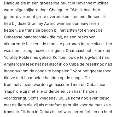
Danique die in een groezelige buurt in Havanna muzikaal
werd bijgespijkerd door Changuito. “Wat ik daar heb
geleerd vertoont grote overeenkomsten met fietsen. Ik
heb bij deze Grammy Award winnaar opnieuw leren
fietsen. De transitie begon bij het zitten tot en met de
Cubaanse handtechniek die mij, na een reeks van
afkeurende blikken, de mooiste patronen leerde slaan. Het
was een streng muzikaal regiem. Daarnaast heb ik ook bij
Yoraldy Robles les gehad. Kortom, op de terugvlucht naar
Amsterdam leek het net alsof ik op Cuba de resetknop had
ingedrukt om de conga te bespelen.” Voor het geestesoog
tikt ze met haar beide handen op de conga. De
trommelvliezen worden gemasseerd met de Cubaanse
‘slaps’ die zij met alle onderdelen van haar handen
voortbrengt. Soms vliegensvlug. Ze komt nog even terug
met de fiets die zij als metafoor gebruikt voor de muzikale
transitie. “Ik heb in Cuba als het ware leren fietsen op heel