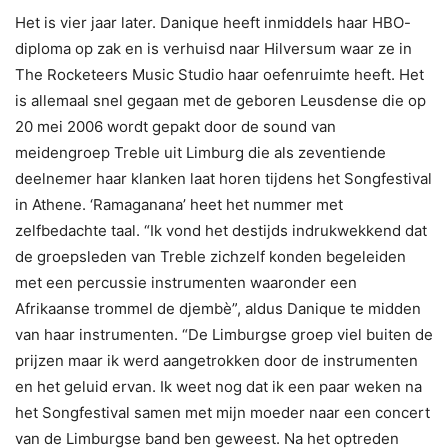
Het is vier jaar later. Danique heeft inmiddels haar HBO-
diploma op zak en is verhuisd naar Hilversum waar ze in
The Rocketeers Music Studio haar oefenruimte heeft. Het
is allemaal snel gegaan met de geboren Leusdense die op
20 mei 2006 wordt gepakt door de sound van
meidengroep Treble uit Limburg die als zeventiende
deelnemer haar klanken laat horen tijdens het Songfestival
in Athene. ‘Ramaganana’ heet het nummer met
zelfbedachte taal. “Ik vond het destijds indrukwekkend dat
de groepsleden van Treble zichzelf konden begeleiden
met een percussie instrumenten waaronder een
Afrikaanse trommel de djembè”, aldus Danique te midden
van haar instrumenten. “De Limburgse groep viel buiten de
prijzen maar ik werd aangetrokken door de instrumenten
en het geluid ervan. Ik weet nog dat ik een paar weken na
het Songfestival samen met mijn moeder naar een concert
van de Limburgse band ben geweest. Na het optreden