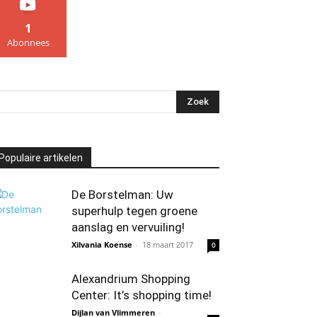
1
Abonnees
Populaire artikelen
De Borstelman: Uw
superhulp tegen groene
aanslag en vervuiling!
Xilvania Koense
-
18 maart 2017
0
Alexandrium Shopping
Center: It’s shopping time!
Dijlan van Vlimmeren
-