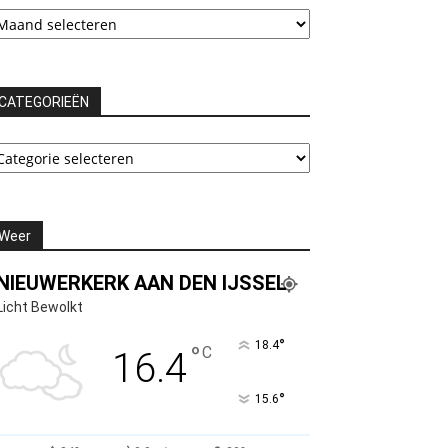
rchieven
CATEGORIEËN
ATEGORIEËN
Weer
NIEUWERKERK AAN DEN IJSSEL
Licht Bewolkt
°
18.4
°
C
16.4
°
15.6