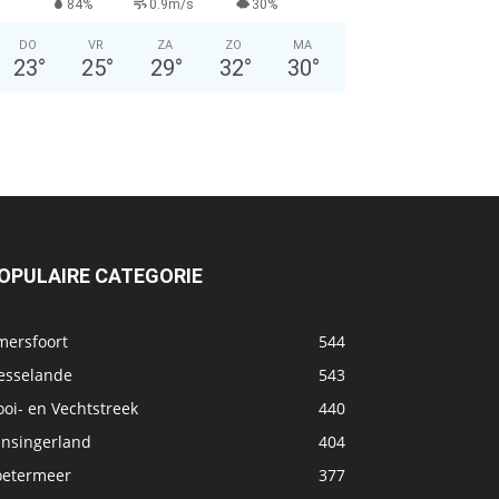
84%
0.9m/s
30%
DO
VR
ZA
ZO
MA
23
°
25
°
29
°
32
°
30
°
OPULAIRE CATEGORIE
mersfoort
544
esselande
543
oi- en Vechtstreek
440
ansingerland
404
oetermeer
377