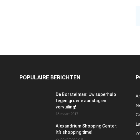
POPULAIRE BERICHTEN
P
De Borstelman: Uw superhulp
A
tegen groene aanslag en
N
vervuiling!
18 maart 2017
Go
L
Alexandrium Shopping Center:
It’s shopping time!
Z
27 november 2015