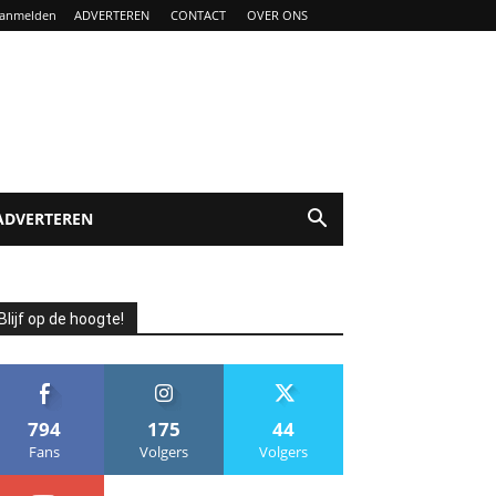
anmelden
ADVERTEREN
CONTACT
OVER ONS
ADVERTEREN
Blijf op de hoogte!
794
175
44
Fans
Volgers
Volgers