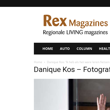
Rex
Magazines
HOME
AUTO
COLUMN
HEALT
Home
Danique Kos: ‘Ik heb als het ware leren fietse
Danique Kos – Fotograf