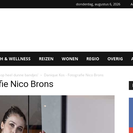
donderdag, augustus 6, 2026
A
H & WELLNESS
REIZEN
WONEN
REGIO
OVERIG
n op heel dunne bandjes’
Danique Kos - Fotografie Nico Brons
ie Nico Brons