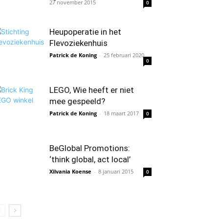
27 november 2015
0
Heupoperatie in het
Flevoziekenhuis
Patrick de Koning
-
25 februari 2020
0
LEGO, Wie heeft er niet
mee gespeeld?
Patrick de Koning
-
18 maart 2017
0
BeGlobal Promotions:
‘think global, act local’
Xilvania Koense
-
8 januari 2015
0