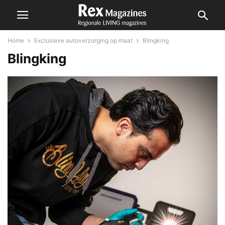
Home
Exclusieve autoverzorging op maat
Blingking
Blingking