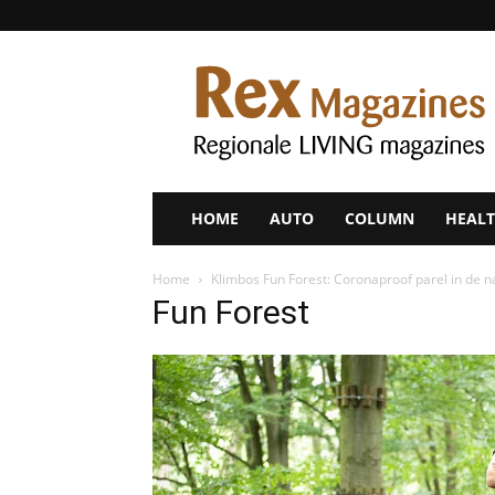
Rex
Magazines
HOME
AUTO
COLUMN
HEALT
Home
Klimbos Fun Forest: Coronaproof parel in de n
Fun Forest