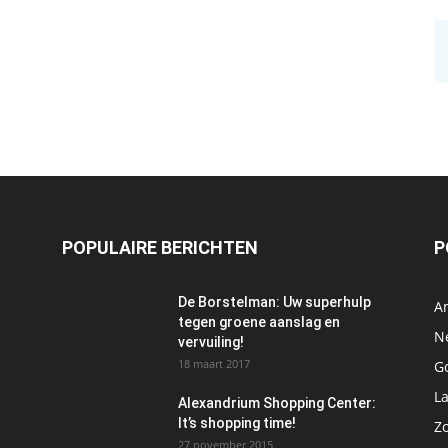
POPULAIRE BERICHTEN
P
De Borstelman: Uw superhulp
A
tegen groene aanslag en
N
vervuiling!
18 maart 2017
Go
L
Alexandrium Shopping Center:
It’s shopping time!
Z
27 november 2015