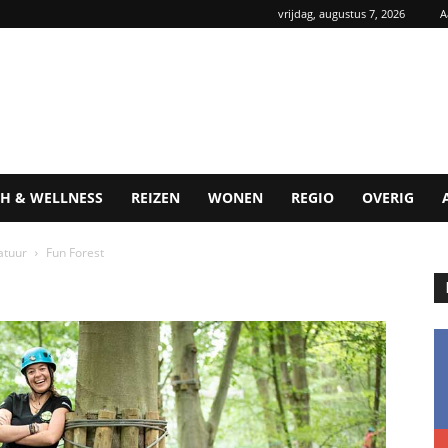
vrijdag, augustus 7, 2026
A
H & WELLNESS
REIZEN
WONEN
REGIO
OVERIG
atuur
Fun Forest