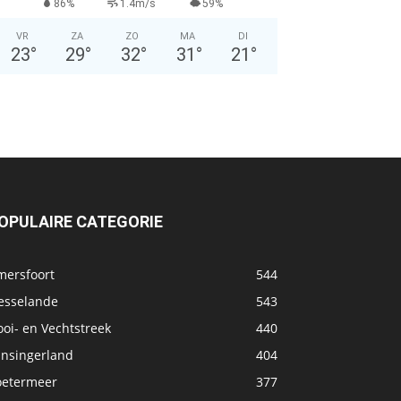
86%
1.4m/s
59%
VR
ZA
ZO
MA
DI
23
°
29
°
32
°
31
°
21
°
OPULAIRE CATEGORIE
mersfoort
544
esselande
543
oi- en Vechtstreek
440
ansingerland
404
oetermeer
377