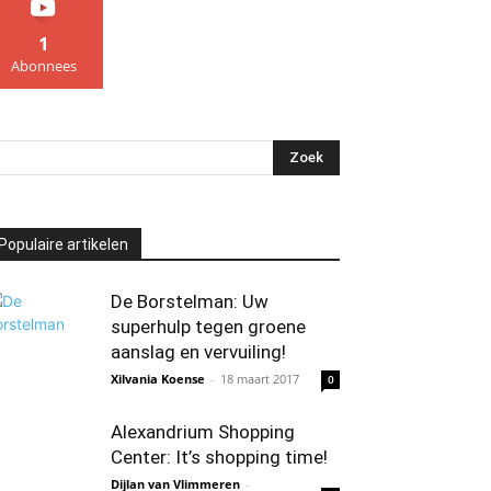
1
Abonnees
Populaire artikelen
De Borstelman: Uw
superhulp tegen groene
aanslag en vervuiling!
Xilvania Koense
-
18 maart 2017
0
Alexandrium Shopping
Center: It’s shopping time!
Dijlan van Vlimmeren
-