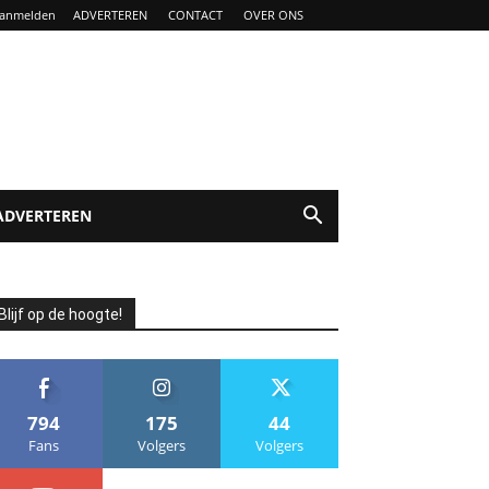
anmelden
ADVERTEREN
CONTACT
OVER ONS
ADVERTEREN
Blijf op de hoogte!
794
175
44
Fans
Volgers
Volgers