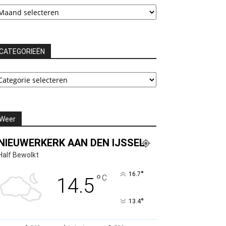
rchieven
CATEGORIEËN
ATEGORIEËN
Weer
NIEUWERKERK AAN DEN IJSSEL
Half Bewolkt
°
16.7
°
C
14.5
°
13.4