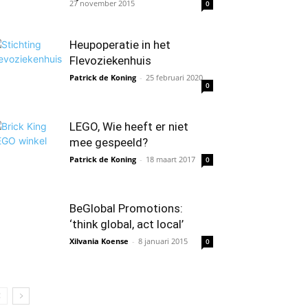
27 november 2015
0
Heupoperatie in het
Flevoziekenhuis
Patrick de Koning
-
25 februari 2020
0
LEGO, Wie heeft er niet
mee gespeeld?
Patrick de Koning
-
18 maart 2017
0
BeGlobal Promotions:
‘think global, act local’
Xilvania Koense
-
8 januari 2015
0