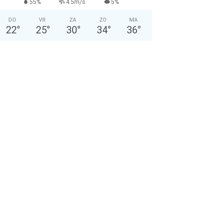
55%
4.5m/s
5%
DO
VR
ZA
ZO
MA
22
°
25
°
30
°
34
°
36
°