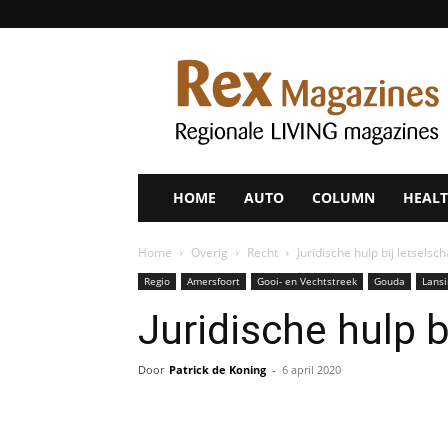
Rex
Magazines
HOME
AUTO
COLUMN
HEALT
Home
Overig
Recht
Juridische hulp bij letselsc
Regio
Amersfoort
Gooi- en Vechtstreek
Gouda
Lansi
Juridische hulp b
Door
Patrick de Koning
-
6 april 2020