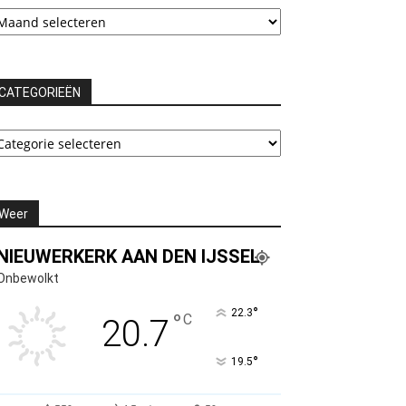
chieven
CATEGORIEËN
ATEGORIEËN
Weer
NIEUWERKERK AAN DEN IJSSEL
Onbewolkt
°
22.3
°
C
20.7
°
19.5