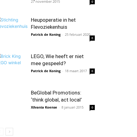
27 november 2015
0
Heupoperatie in het
Flevoziekenhuis
Patrick de Koning
-
25 februari 2020
0
LEGO, Wie heeft er niet
mee gespeeld?
Patrick de Koning
-
18 maart 2017
0
BeGlobal Promotions:
‘think global, act local’
Xilvania Koense
-
8 januari 2015
0