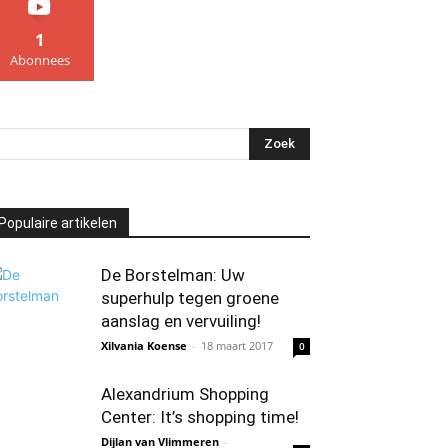
1
Abonnees
Populaire artikelen
De Borstelman: Uw
superhulp tegen groene
aanslag en vervuiling!
Xilvania Koense
-
18 maart 2017
0
Alexandrium Shopping
Center: It’s shopping time!
Dijlan van Vlimmeren
-