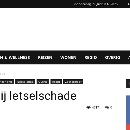
donderdag, augustus 6, 2026
A
H & WELLNESS
REIZEN
WONEN
REGIO
OVERIG
hade
ngerland
Nesselande
Overig
Recht
Zoetermeer
ij letselschade
4717
0