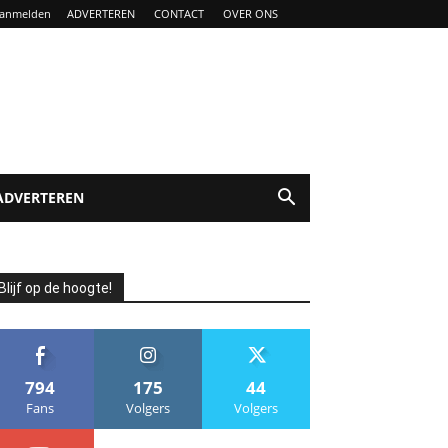
anmelden
ADVERTEREN
CONTACT
OVER ONS
ADVERTEREN
Blijf op de hoogte!
794
175
44
Fans
Volgers
Volgers