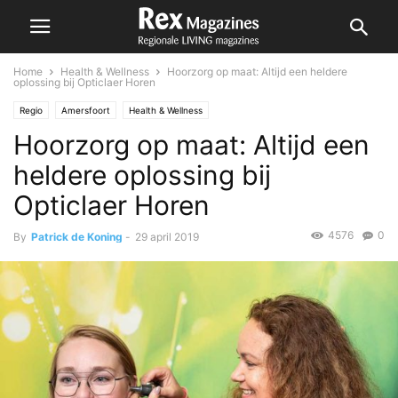
Home
Health & Wellness
Hoorzorg op maat: Altijd een heldere
oplossing bij Opticlaer Horen
Regio
Amersfoort
Health & Wellness
Hoorzorg op maat: Altijd een
heldere oplossing bij
Opticlaer Horen
4576
0
By
Patrick de Koning
-
29 april 2019