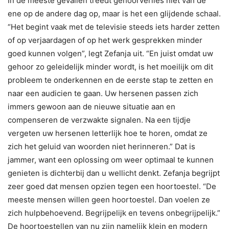
In de meeste gevallen treedt gehoorverlies niet van de
ene op de andere dag op, maar is het een glijdende schaal.
“Het begint vaak met de televisie steeds iets harder zetten
of op verjaardagen of op het werk gesprekken minder
goed kunnen volgen”, legt Zefanja uit. “En juist omdat uw
gehoor zo geleidelijk minder wordt, is het moeilijk om dit
probleem te onderkennen en de eerste stap te zetten en
naar een audicien te gaan. Uw hersenen passen zich
immers gewoon aan de nieuwe situatie aan en
compenseren de verzwakte signalen. Na een tijdje
vergeten uw hersenen letterlijk hoe te horen, omdat ze
zich het geluid van woorden niet herinneren.” Dat is
jammer, want een oplossing om weer optimaal te kunnen
genieten is dichterbij dan u wellicht denkt. Zefanja begrijpt
zeer goed dat mensen opzien tegen een hoortoestel. “De
meeste mensen willen geen hoortoestel. Dan voelen ze
zich hulpbehoevend. Begrijpelijk en tevens onbegrijpelijk.”
De hoortoestellen van nu zijn namelijk klein en modern