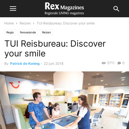
Home
Reizen
TUI Reisbureau: Discover your smile
Regio
Nesselande
Reizen
TUI Reisbureau: Discover
your smile
5711
0
By
Patrick de Koning
-
22 juni 2018