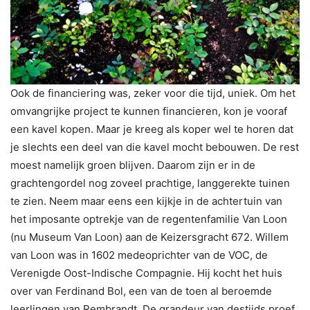
Ook de financiering was, zeker voor die tijd, uniek. Om het
omvangrijke project te kunnen financieren, kon je vooraf
een kavel kopen. Maar je kreeg als koper wel te horen dat
je slechts een deel van die kavel mocht bebouwen. De rest
moest namelijk groen blijven. Daarom zijn er in de
grachtengordel nog zoveel prachtige, langgerekte tuinen
te zien. Neem maar eens een kijkje in de achtertuin van
het imposante optrekje van de regentenfamilie Van Loon
(nu Museum Van Loon) aan de Keizersgracht 672. Willem
van Loon was in 1602 medeoprichter van de VOC, de
Verenigde Oost-Indische Compagnie. Hij kocht het huis
over van Ferdinand Bol, een van de toen al beroemde
leerlingen van Rembrandt. De grandeur van destijds proef