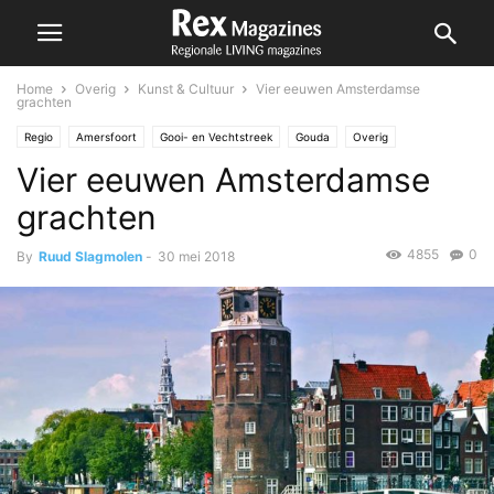
Home
Overig
Kunst & Cultuur
Vier eeuwen Amsterdamse
grachten
Regio
Amersfoort
Gooi- en Vechtstreek
Gouda
Overig
Vier eeuwen Amsterdamse
Kunst & Cultuur
Lansingerland
Nesselande
Zoetermeer
grachten
4855
0
By
Ruud Slagmolen
-
30 mei 2018