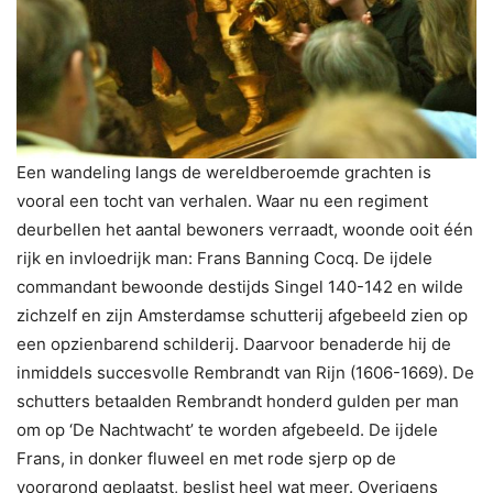
Een wandeling langs de wereldberoemde grachten is
vooral een tocht van verhalen. Waar nu een regiment
deurbellen het aantal bewoners verraadt, woonde ooit één
rijk en invloedrijk man: Frans Banning Cocq. De ijdele
commandant bewoonde destijds Singel 140-142 en wilde
zichzelf en zijn Amsterdamse schutterij afgebeeld zien op
een opzienbarend schilderij. Daarvoor benaderde hij de
inmiddels succesvolle Rembrandt van Rijn (1606-1669). De
schutters betaalden Rembrandt honderd gulden per man
om op ‘De Nachtwacht’ te worden afgebeeld. De ijdele
Frans, in donker fluweel en met rode sjerp op de
voorgrond geplaatst, beslist heel wat meer. Overigens