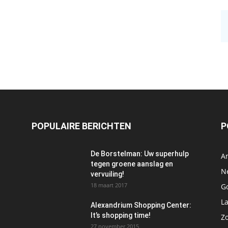
POPULAIRE BERICHTEN
P
De Borstelman: Uw superhulp
A
tegen groene aanslag en
N
vervuiling!
18 maart 2017
Go
L
Alexandrium Shopping Center:
It’s shopping time!
Z
27 november 2015