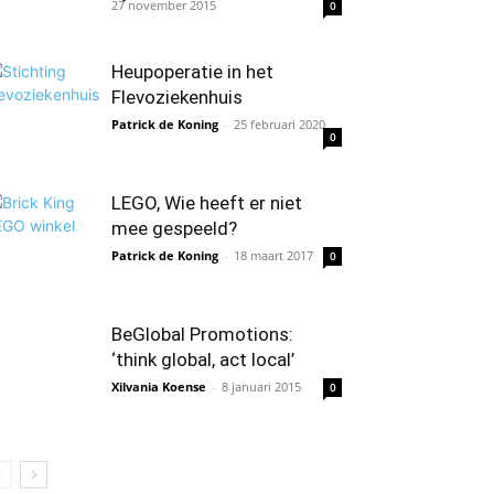
27 november 2015
0
Heupoperatie in het
Flevoziekenhuis
Patrick de Koning
-
25 februari 2020
0
LEGO, Wie heeft er niet
mee gespeeld?
Patrick de Koning
-
18 maart 2017
0
BeGlobal Promotions:
‘think global, act local’
Xilvania Koense
-
8 januari 2015
0