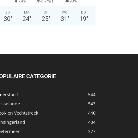
74%
0.9m/s
93%
ZO
MA
DI
WO
DO
30
°
24
°
25
°
31
°
19
°
OPULAIRE CATEGORIE
mersfoort
544
esselande
543
oi- en Vechtstreek
440
ansingerland
404
oetermeer
377