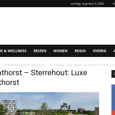
zondag, augustus 9, 2026
A
H & WELLNESS
REIZEN
WONEN
REGIO
OVERIG
Ontwikkelingsbedrijf Vathorst - Sterrehout: Luxe wonen op een erf in Vathorst
athorst – Sterrehout: Luxe
thorst