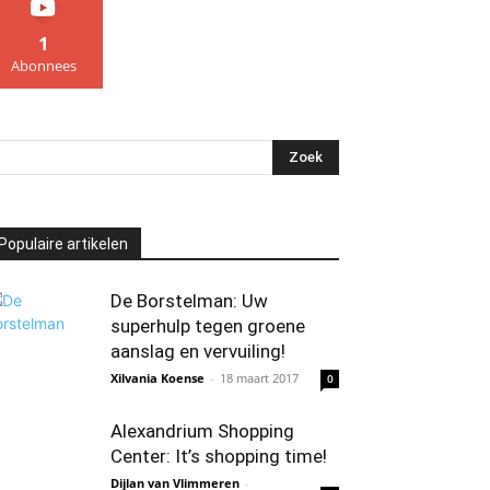
1
Abonnees
Populaire artikelen
De Borstelman: Uw
superhulp tegen groene
aanslag en vervuiling!
Xilvania Koense
-
18 maart 2017
0
Alexandrium Shopping
Center: It’s shopping time!
Dijlan van Vlimmeren
-