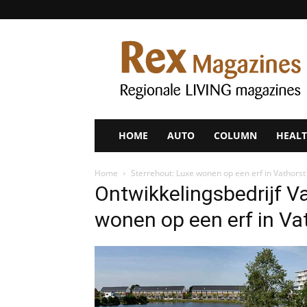
Rex
Magazines
HOME
AUTO
COLUMN
HEALT
Home
Sterrehout: Luxe wonen op een erf in Vathorst
Ontwikkelingsbedrijf V
wonen op een erf in Va