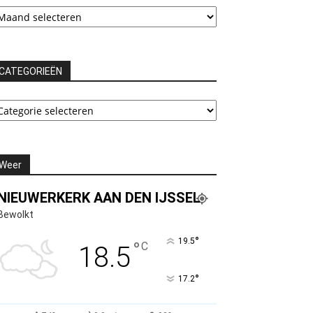
rchieven
CATEGORIEËN
ATEGORIEËN
Weer
NIEUWERKERK AAN DEN IJSSEL
Bewolkt
°
19.5
°
C
18.5
°
17.2