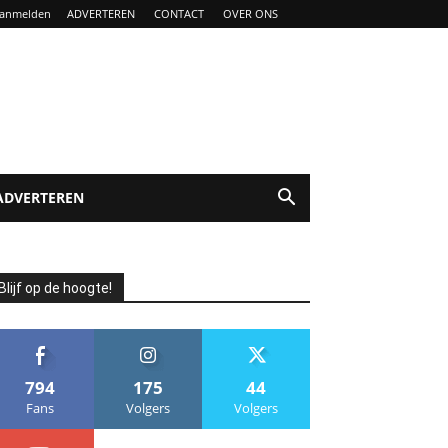
anmelden
ADVERTEREN
CONTACT
OVER ONS
ADVERTEREN
Blijf op de hoogte!
794
175
44
Fans
Volgers
Volgers