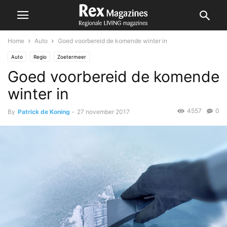
Home
Auto
Goed voorbereid de komende winter in
Auto
Regio
Zoetermeer
Goed voorbereid de komende
winter in
4557
0
By
Patrick de Koning
-
27 november 2017