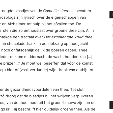
droogde blaadjes van de
Camellia sinensis
bevatten
idsblogs zijn lyrisch over de eigenschappen van
n Alzheimer tot hulp bij het afvallen toe. De
ersten die zo enthousiast over groene thee zijn. Al in
ontekoe een tractaat over
Het excellentste kruid thee
.
fie en chocoladedrank. In een lofzang op thee juicht
noch onfatsoenlijk gelijk de boeren gapen. Thee
 ieder ook om middernacht de wacht houden kan […]
ee prijzen…” Je moet wel beseffen dat vóór de komst
ap) bier of (vaak verdunde) wijn dronk van ontbijt tot
ver de gezondheidsvoordelen van thee. Tot slot
s zó droog dat de blaadjes bij het wrijven verpulveren.
jes] van de thee moet uit het groen-blauwe zijn, en de
 is”. Hij beschrijft hier duidelijk groene thee. Als de