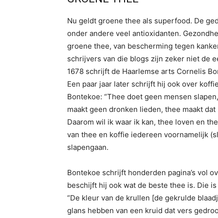
Nu geldt groene thee als superfood. De ge
onder andere veel antioxidanten. Gezondhe
groene thee, van bescherming tegen kanker e
schrijvers van die blogs zijn zeker niet de e
1678 schrijft de Haarlemse arts Cornelis B
Een paar jaar later schrijft hij ook over kof
Bontekoe: “Thee doet geen mensen slapen, 
maakt geen dronken lieden, thee maakt dat
Daarom wil ik waar ik kan, thee loven en th
van thee en koffie iedereen voornamelijk (sl
slapengaan.
Bontekoe schrijft honderden pagina’s vol o
beschijft hij ook wat de beste thee is. Die i
“De kleur van de krullen [de gekrulde blaad
glans hebben van een kruid dat vers gedroogd