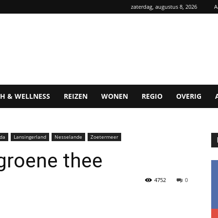
zaterdag, augustus 8, 2026
A
H & WELLNESS
REIZEN
WONEN
REGIO
OVERIG
da
Lansingerland
Nesselande
Zoetermeer
 groene thee
4752
0