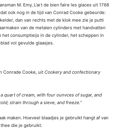
nsman M. Emy, L’art de bien faire les glaces uit 1768
ls dat ook nog in de tijd van Conrad Cooke gebeurde:
skelder, dan van rechts met de klok mee zie je putti
 klaarmaken van de metalen cylinders met handvatten
 het consumptieijs in de cylinder, het scheppen in
blad vol gevulde glaasjes.
an Conrade Cooke, uit
Cookery and confectionary
a quart of cream, with four ounvces of sugar, and
 cold; strain through a sieve, and freeze.”
aak maken. Hoeveel blaadjes je gebruikt hangt af van
thee die je gebruikt.