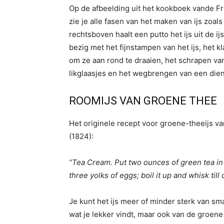
Op de afbeelding uit het kookboek vande Fra
zie je alle fasen van het maken van ijs zoa
rechtsboven haalt een putto het ijs uit de ij
bezig met het fijnstampen van het ijs, het
om ze aan rond te draaien, het schrapen van
likglaasjes en het wegbrengen van een dien
ROOMIJS VAN GROENE THEE
Het originele recept voor groene-theeijs v
(1824):
“Tea Cream. Put two ounces of green tea in 
three yolks of eggs; boil it up and whisk till
Je kunt het ijs meer of minder sterk van sm
wat je lekker vindt, maar ook van de groene 