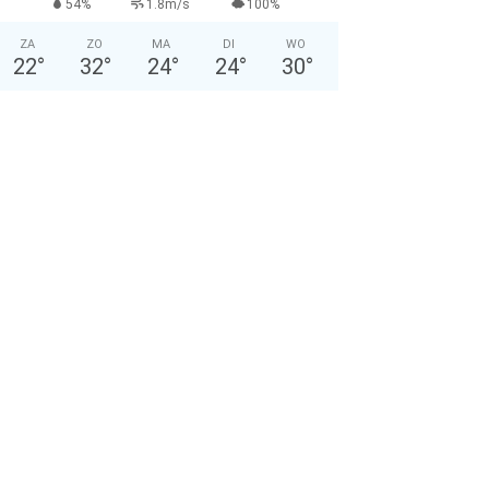
54%
1.8m/s
100%
ZA
ZO
MA
DI
WO
22
°
32
°
24
°
24
°
30
°