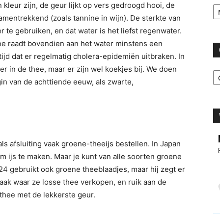
Ar
 kleur zijn, de geur lijkt op vers gedroogd hooi, de
n samentrekkend (zoals tannine in wijn). De sterkte van
 te gebruiken, en dat water is het liefst regenwater.
koe raadt bovendien aan het water minstens een
tijd dat er regelmatig cholera-epidemiën uitbraken. In
C
 in de thee, maar er zijn wel koekjes bij. We doen
gin van de achttiende eeuw, als zwarte,
als afsluiting vaak groene-theeijs bestellen. In Japan
 ijs te maken. Maar je kunt van alle soorten groene
24 gebruikt ook groene theeblaadjes, maar hij zegt er
zaak waar ze losse thee verkopen, en ruik aan de
thee met de lekkerste geur.