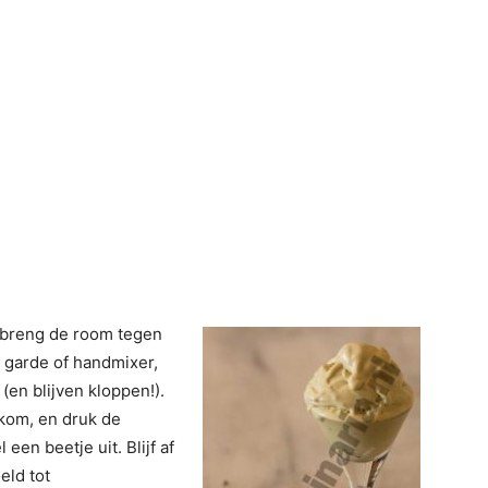
n breng de room tegen
n garde of handmixer,
(en blijven kloppen!).
 kom, en druk de
een beetje uit. Blijf af
eld tot