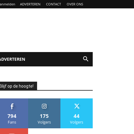
anmelden
ADVERTEREN
CONTACT
OVER ONS
ADVERTEREN
Blijf op de hoogte!
794
175
44
Fans
Volgers
Volgers