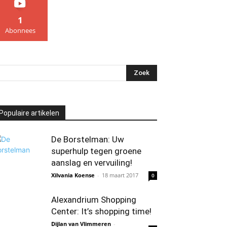
1
Abonnees
Populaire artikelen
De Borstelman: Uw
superhulp tegen groene
aanslag en vervuiling!
Xilvania Koense
-
18 maart 2017
0
Alexandrium Shopping
Center: It’s shopping time!
Dijlan van Vlimmeren
-