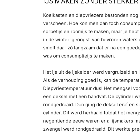
IJS MAKEN ZONDER STEKKER
Koelkasten en diepvriezers bestonden nog 
verscheen. Hoe kon men dan toch consumpti
sorbetijs en roomijs te maken, maar je hebt 
in de winter ‘geoogst’ van bevroren waters 
smolt daar zó langzaam dat er na een goede
was om consumptieijs te maken.
Het ijs uit de ijskelder werd vergruizeld 
Als de verhouding goed is, kan de temperatu
Diepvriestemperatuur dus! Het mengsel voor
een deksel met een handvat. De cylinder werd
rondgedraaid. Dan ging de deksel eraf en s
cylinder. Dit werd herhaald totdat het men
negentiende eeuw waren er al ijsmakers met
zwengel werd rondgedraaid. Dit werkte pre