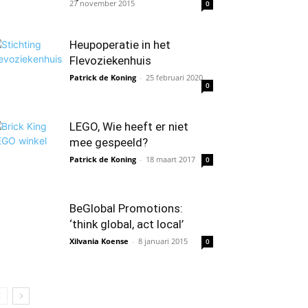
27 november 2015
0
Heupoperatie in het
Flevoziekenhuis
Patrick de Koning
-
25 februari 2020
0
LEGO, Wie heeft er niet
mee gespeeld?
Patrick de Koning
-
18 maart 2017
0
BeGlobal Promotions:
‘think global, act local’
Xilvania Koense
-
8 januari 2015
0