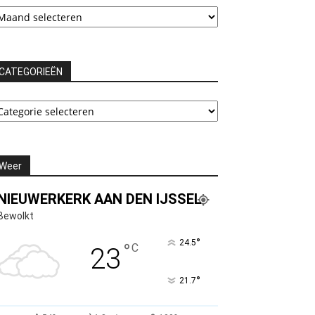
chieven
CATEGORIEËN
ATEGORIEËN
Weer
NIEUWERKERK AAN DEN IJSSEL
Bewolkt
°
24.5
°
C
23
°
21.7