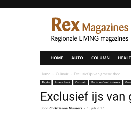
Rex
Magazines
HOME
AUTO
COLUMN
HEALT
Home
Culinair
Exclusief ijs van groene thee
Regio
Amersfoort
Culinair
Gooi- en Vechtstreek
Gou
Exclusief ijs van
Door
Christianne Muusers
-
13 juli 2017