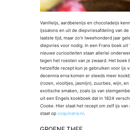
Vanilleijs, aardbeienijs en chocoladeijs kenn
ijssalons en uit de diepvriesafdeling van de
laatste tijd, maar zo’n tweehonderd jaar ge
diepvries voor nodig. In een Frans boek uit 
nieuwe curiositeiten
staan allerlei onderwer
tegen het roesten van je zwaard. Het boek 
hetzelfde recept kun je gebruiken voor ijs 
decennia erna komen er steeds meer kookb
(rozen, viooltjes, jasmijn), zuurbes, wijn, e
exotische smaken, zoals ijs van stemgembe
uit een Engels kookboek dat in 1824 versch
Cooke
. Hier staat het recept om zelf ijs v
staat op
coquinaria.nl
.
GROENE THEE