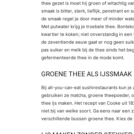
thee gezet is moet hij groen of witachtig van
smaak is bitter, sterk, lieflijk, penetrant e
de smaak regel je door meer of minder water
Met putwater krijg je troebele thee. Bonte
kwartier te koken; niet onverstandig in een 
de zeventiende eeuw gaat er nog geen suiker
pas suiker en melk bij de thee sinds het be
gefermenteerde thee in de mode komt.
GROENE THEE ALS IJSSMAAK
Bij all-you-can-eat sushirestaurants kun je 
gebruiken ze matcha, groene theepoeder, om
thee ijs maken. Het recept van Cooke uit 18
niet bij van welke soort. Ga eens naar een 
verschillende bussen groene thee. Kies de 