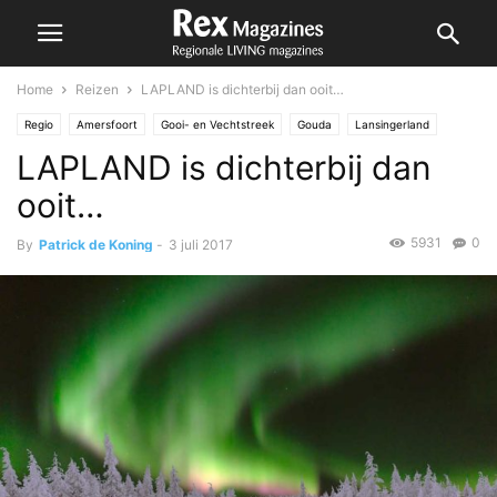
Home
Reizen
LAPLAND is dichterbij dan ooit…
Regio
Amersfoort
Gooi- en Vechtstreek
Gouda
Lansingerland
LAPLAND is dichterbij dan
Nesselande
Reizen
Zoetermeer
ooit…
5931
0
By
Patrick de Koning
-
3 juli 2017