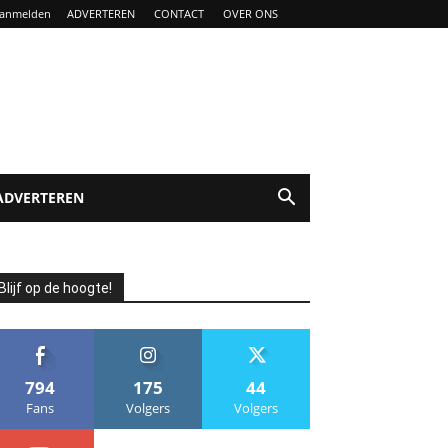
anmelden
ADVERTEREN
CONTACT
OVER ONS
ADVERTEREN
Blijf op de hoogte!
794
175
44
Fans
Volgers
Volgers