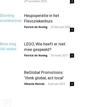
27 november 2015
0
Heupoperatie in het
Flevoziekenhuis
Patrick de Koning
-
25 februari 2020
0
LEGO, Wie heeft er niet
mee gespeeld?
Patrick de Koning
-
18 maart 2017
0
BeGlobal Promotions:
‘think global, act local’
Xilvania Koense
-
8 januari 2015
0