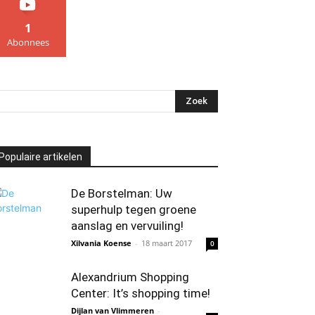
1
Abonnees
Populaire artikelen
De Borstelman: Uw
superhulp tegen groene
aanslag en vervuiling!
Xilvania Koense
-
18 maart 2017
0
Alexandrium Shopping
Center: It’s shopping time!
Dijlan van Vlimmeren
-