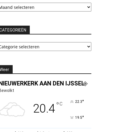
chieven
CATEGORIEËN
ATEGORIEËN
Weer
NIEUWERKERK AAN DEN IJSSEL
Bewolkt
°
22.3
°
C
20.4
°
19.5