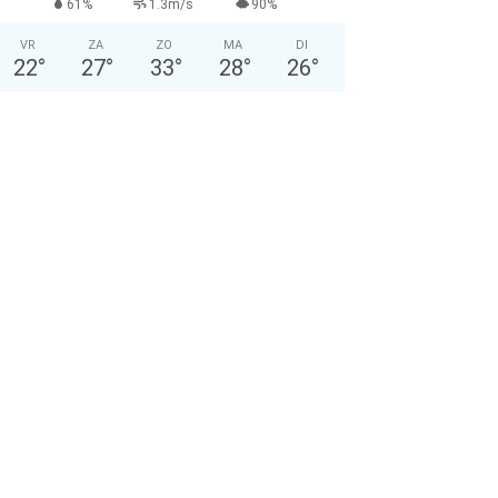
61%
1.3m/s
90%
VR
ZA
ZO
MA
DI
22
°
27
°
33
°
28
°
26
°