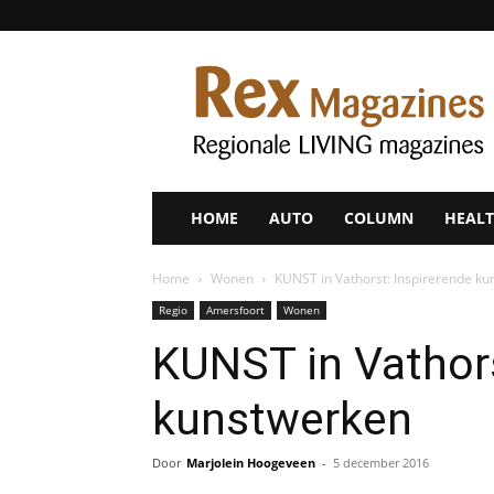
Rex
Magazines
HOME
AUTO
COLUMN
HEALT
Home
Wonen
KUNST in Vathorst: Inspirerende k
Regio
Amersfoort
Wonen
KUNST in Vathors
kunstwerken
Door
Marjolein Hoogeveen
-
5 december 2016