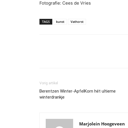
Fotografie: Cees de Vries
TAGS
kunst
Vathorst
Vorig artikel
Berentzen Winter-ApfelKorn hét ultieme
winterdrankje
Marjolein Hoogeveen