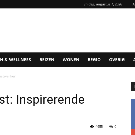
vrijdag, augustus 7, 2026
A
H & WELLNESS
REIZEN
WONEN
REGIO
OVERIG
unstwerken
t: Inspirerende
4955
0