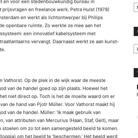
tect en voor een stedenbouwkundig bureau in
Ar
t prijsvragen en freelance werk. Petra Hulst (1978)
sterdam en werkt als lichtontwerper bij Philips
 de openbare ruimte. Zo werkte ze mee aan het
gssysteem: een innovatief kabelsysteem met
traatlantaarns vervangt. Daarnaast werkt ze aan kunst-
C
te.
 Vathorst. Op de plek in de wijk waar de meeste
od van de handel goed op zijn plaats. Hoewel het
het niet direct op. Toch is het de moeite waard om er
s van de hand van Pjotr Müller. Voor Vathorst maakt hij
god van de handel. Müller: ‘Ik maak gebruik van
, van attributen van Mercurius (Haan, Staf, Geit), maar
en stoelen om zo tot een samengesteld beeld te komen.
(loggia) om het beeld te ‘beschermen.’ Het beeld werd