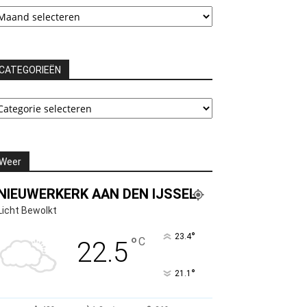
chieven
CATEGORIEËN
ATEGORIEËN
Weer
NIEUWERKERK AAN DEN IJSSEL
Licht Bewolkt
°
23.4
°
C
22.5
°
21.1