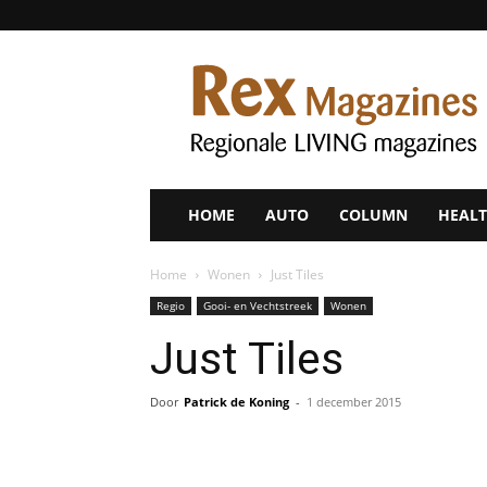
Rex
Magazines
HOME
AUTO
COLUMN
HEALT
Home
Wonen
Just Tiles
Regio
Gooi- en Vechtstreek
Wonen
Just Tiles
Door
Patrick de Koning
-
1 december 2015