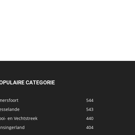
OPULAIRE CATEGORIE
mersfoort
544
esselande
543
oi- en Vechtstreek
440
ansingerland
404