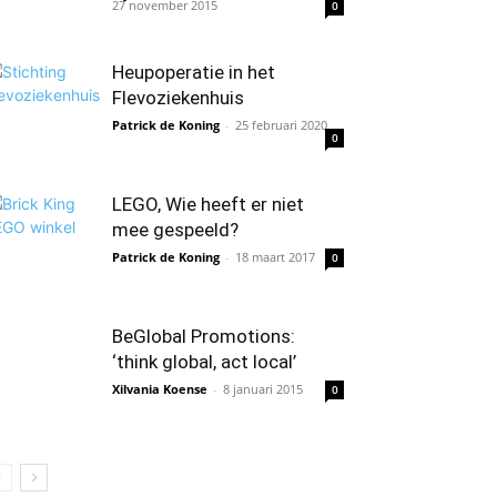
27 november 2015
0
Heupoperatie in het
Flevoziekenhuis
Patrick de Koning
-
25 februari 2020
0
LEGO, Wie heeft er niet
mee gespeeld?
Patrick de Koning
-
18 maart 2017
0
BeGlobal Promotions:
‘think global, act local’
Xilvania Koense
-
8 januari 2015
0