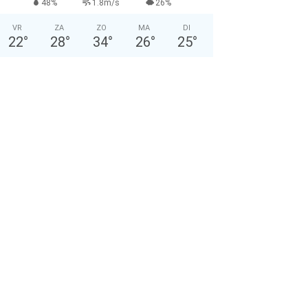
48%
1.8m/s
26%
VR
ZA
ZO
MA
DI
22
°
28
°
34
°
26
°
25
°