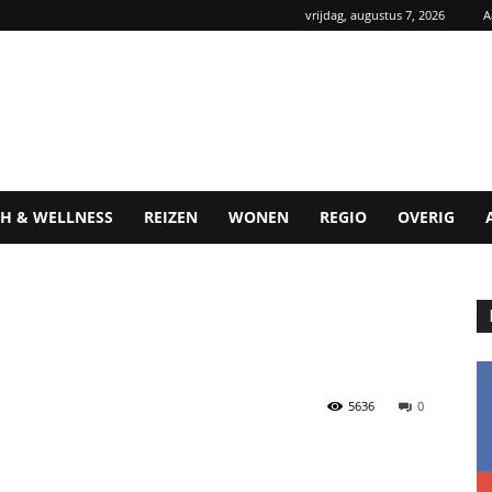
vrijdag, augustus 7, 2026
A
H & WELLNESS
REIZEN
WONEN
REGIO
OVERIG
5636
0