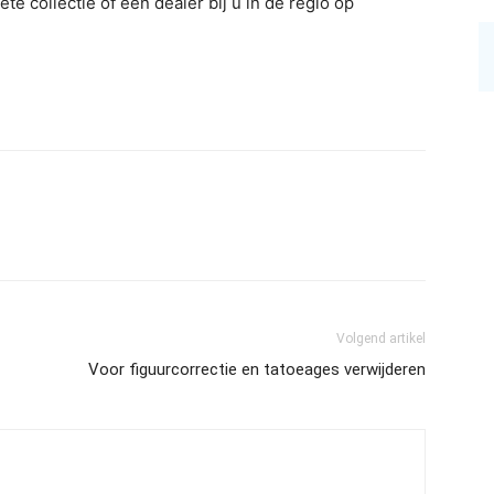
e collectie of een dealer bij u in de regio op
Volgend artikel
Voor figuurcorrectie en tatoeages verwijderen