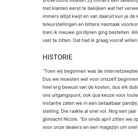
showrooms moeten zij immers een beleving 
met klanten eerst te bekijken wat het verwe
immers altijd kwijt en van daaruit kun je de
teleurstellingen en bittere nasmaak voorkom
toen ik nieuwe gordijnen ging bestellen. Al
vast te zitten. Dat had ik graag vooraf wille
HISTORIE
“Toen wij begonnen was de internetzeepbel n
Dus we moesten wel voor onszelf beginnen. 
heel erg bewust van de kosten, dus elk dub
ons uitgangspunt, ook qua keuze voor louter
instantie zaten we in een betaalbaar pandj
stelling. Die raakte al snel vol. Nog een ja
glimlacht Nicole. “En sinds april zitten w
voor onze dealers en een magazijn om snel 