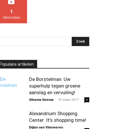
1
Abonnees
Populaire artikelen
De Borstelman: Uw
superhulp tegen groene
aanslag en vervuiling!
Xilvania Koense
-
18 maart 2017
0
Alexandrium Shopping
Center: It’s shopping time!
Dijlan van Vlimmeren
-