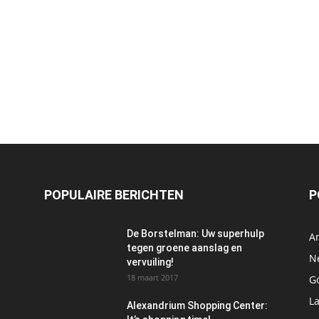
POPULAIRE BERICHTEN
P
De Borstelman: Uw superhulp
A
tegen groene aanslag en
N
vervuiling!
18 maart 2017
Go
L
Alexandrium Shopping Center: