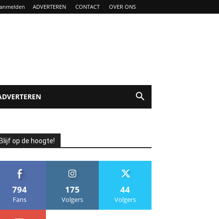
anmelden
ADVERTEREN
CONTACT
OVER ONS
ADVERTEREN
Blijf op de hoogte!
794
175
44
Fans
Volgers
Volgers