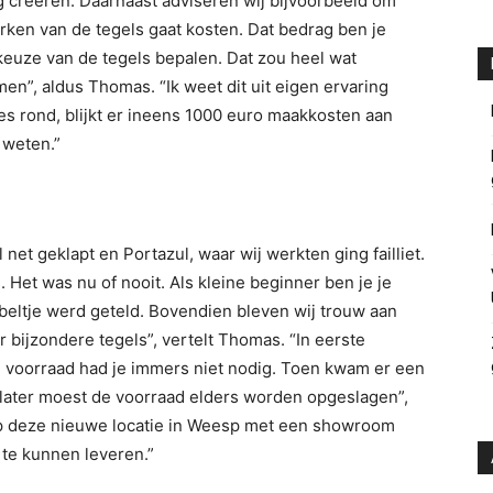
creëren. Daarnaast adviseren wij bijvoorbeeld om
rken van de tegels gaat kosten. Dat bedrag ben je
 keuze van de tegels bepalen. Dat zou heel wat
en”, aldus Thomas. “Ik weet dit uit eigen ervaring
les rond, blijkt er ineens 1000 euro maakkosten aan
n weten.”
et geklapt en Portazul, waar wij werkten ging failliet.
Het was nu of nooit. Als kleine beginner ben je je
beltje werd geteld. Bovendien bleven wij trouw aan
 bijzondere tegels”, vertelt Thomas. “In eerste
e, voorraad had je immers niet nodig. Toen kwam er een
ar later moest de voorraad elders worden opgeslagen”,
e op deze nieuwe locatie in Weesp met een showroom
te kunnen leveren.”