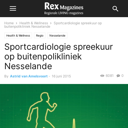
Home
Health & Wellness
Sportcardiologie spreekuur op
buitenpolikliniek Nesselande
Health & Wellness
Regio
Nesselande
Sportcardiologie spreekuur
op buitenpolikliniek
Nesselande
6081
0
By
Astrid van Amelsvoort
-
16 juni 2015