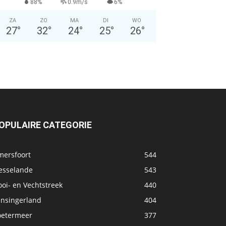
88%
0.9m/s
6%
ZA
ZO
MA
DI
WO
27
°
32
°
24
°
25
°
26
°
OPULAIRE CATEGORIE
mersfoort
544
esselande
543
oi- en Vechtstreek
440
ansingerland
404
oetermeer
377