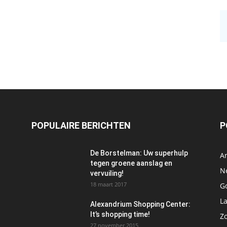
POPULAIRE BERICHTEN
P
De Borstelman: Uw superhulp
A
tegen groene aanslag en
N
vervuiling!
18 maart 2017
Go
L
Alexandrium Shopping Center:
It’s shopping time!
Z
27 november 2015