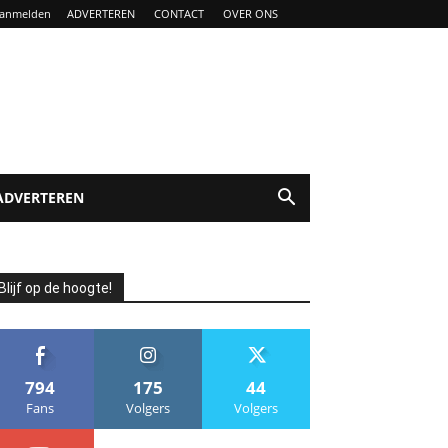
anmelden
ADVERTEREN
CONTACT
OVER ONS
ADVERTEREN
Blijf op de hoogte!
794
175
44
Fans
Volgers
Volgers