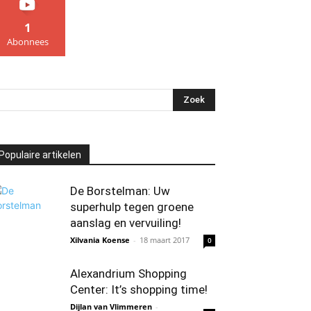
1
Abonnees
Populaire artikelen
De Borstelman: Uw
superhulp tegen groene
aanslag en vervuiling!
Xilvania Koense
-
18 maart 2017
0
Alexandrium Shopping
Center: It’s shopping time!
Dijlan van Vlimmeren
-