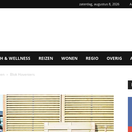
zaterdag, augustus 8, 2026
A
H & WELLNESS
REIZEN
WONEN
REGIO
OVERIG
ren
Blok Hoveniers