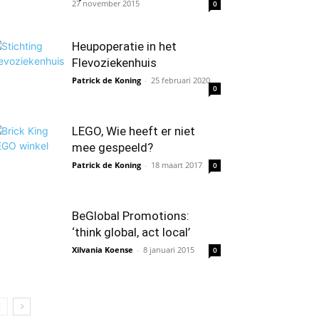
27 november 2015
0
Heupoperatie in het
Flevoziekenhuis
Patrick de Koning
-
25 februari 2020
0
LEGO, Wie heeft er niet
mee gespeeld?
Patrick de Koning
-
18 maart 2017
0
BeGlobal Promotions:
‘think global, act local’
Xilvania Koense
-
8 januari 2015
0