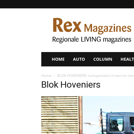
Rex
Magazines
HOME
AUTO
COLUMN
HEALT
Home
BLOK HOVENIERS: tuinspecialist in hart en nie
Blok Hoveniers