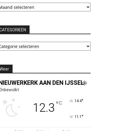
rchieven
CATEGORIEËN
ATEGORIEËN
Weer
NIEUWERKERK AAN DEN IJSSEL
Onbewolkt
°
14.4
°
C
12.3
°
11.1