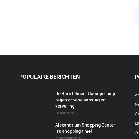
POPULAIRE BERICHTEN
P
De Borstelman: Uw superhulp
A
tegen groene aanslag en
N
vervuiling!
18 maart 2017
Go
L
Alexandrium Shopping Center:
It’s shopping time!
Z
27 november 2015