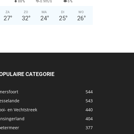
88%
0.9m/s
6%
ZA
ZO
MA
DI
WO
27
°
32
°
24
°
25
°
26
°
OPULAIRE CATEGORIE
mersfoort
544
esselande
543
oi- en Vechtstreek
440
ansingerland
404
oetermeer
377