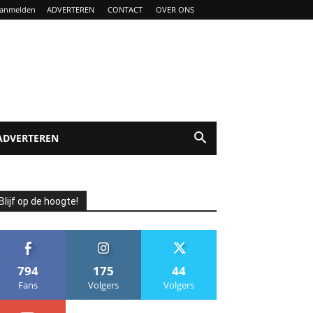
anmelden
ADVERTEREN
CONTACT
OVER ONS
ADVERTEREN
Blijf op de hoogte!
794
175
44
Fans
Volgers
Volgers