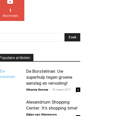
1
Abonnees
Populaire artikelen
De Borstelman: Uw
superhulp tegen groene
aanslag en vervuiling!
Xilvania Koense
-
18 maart 2017
0
Alexandrium Shopping
Center: It’s shopping time!
Dijlan van Vlimmeren
-