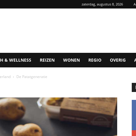
zaterdag, augustus 8, 2026
A
H & WELLNESS
REIZEN
WONEN
REGIO
OVERIG
derland
De Patatgeneratie