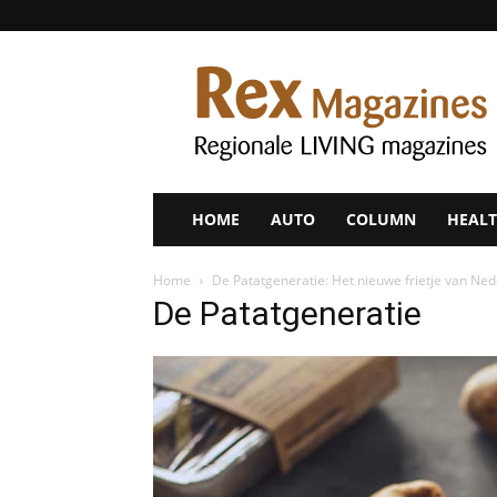
Rex
Magazines
HOME
AUTO
COLUMN
HEALT
Home
De Patatgeneratie: Het nieuwe frietje van Ne
De Patatgeneratie