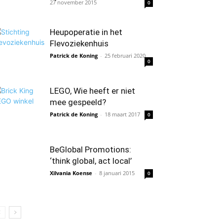
27 november 2015
0
Heupoperatie in het
Flevoziekenhuis
Patrick de Koning
-
25 februari 2020
0
LEGO, Wie heeft er niet
mee gespeeld?
Patrick de Koning
-
18 maart 2017
0
BeGlobal Promotions:
‘think global, act local’
Xilvania Koense
-
8 januari 2015
0