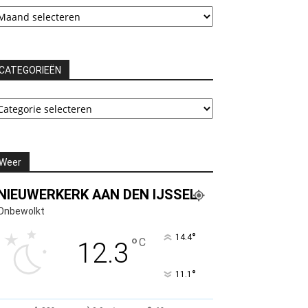
rchieven
CATEGORIEËN
ATEGORIEËN
Weer
NIEUWERKERK AAN DEN IJSSEL
Onbewolkt
°
14.4
°
C
12.3
°
11.1