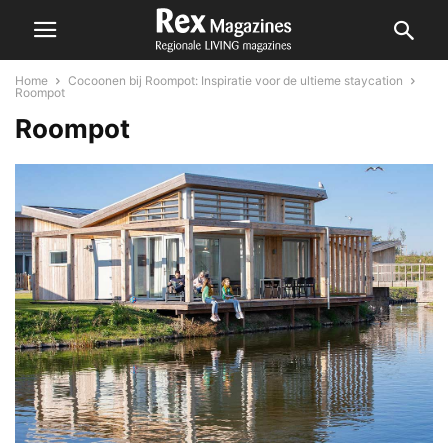
Home
Cocoonen bij Roompot: Inspiratie voor de ultieme staycation
Roompot
Roompot